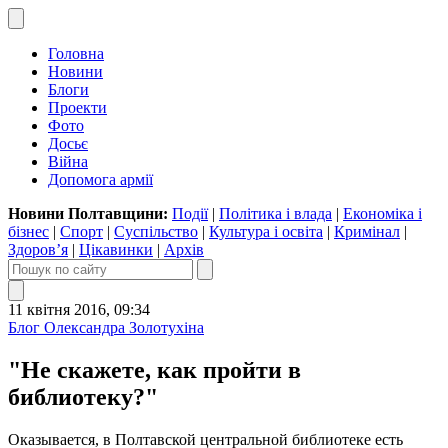
Головна
Новини
Блоги
Проекти
Фото
Досьє
Війна
Допомога армії
Новини Полтавщини:
Події
|
Політика і влада
|
Економіка і
бізнес
|
Спорт
|
Суспільство
|
Культура і освіта
|
Кримінал
|
Здоров’я
|
Цікавинки
|
Архів
11 квітня 2016, 09:34
Блог Олександра Золотухіна
"Не скажете, как пройти в
библиотеку?"
Оказывается, в Полтавской центральной библиотеке есть