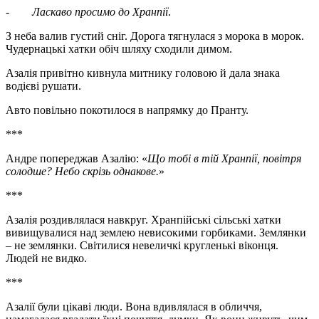
-
Ласкаво просимо до Хранпії
.
З неба валив густий сніг. Дорога тягнулася з морока в морок.
Чудернацькі хатки обіч шляху сходили димом.
Азалія привітно кивнула митнику головою й дала знака
водієві рушати.
Авто повільно покотилося в напрямку до Пранту.
***
Андре попереджав Азалію: «
Що тобі в тій Хранпії, повітря
солодше? Небо скрізь однакове.
»
***
Азалія роздивлялася навкруг. Хранпійські сільські хатки
вивищувалися над землею невисокими горбиками. Землянки
– не землянки. Світилися невеличкі кругленькі віконця.
Людей не видко.
***
Азалії були цікаві люди. Вона вдивлялася в обличчя,