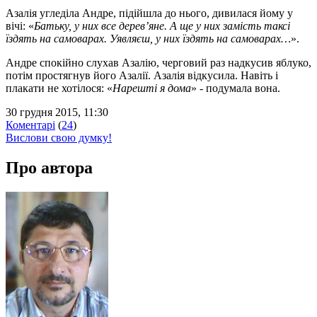
Азалія угледіла Андре, підійшла до нього, дивилася йому у
вічі: «
Батьку, у них все дерев’яне. А ще у них замість таксі
їздять на самоварах. Уявляєш, у них їздять на самоварах…
».
Андре спокійно слухав Азалію, черговий раз надкусив яблуко,
потім простягнув його Азалії. Азалія відкусила. Навіть і
плакати не хотілося: «
Нарешті я дома
» - подумала вона.
30 грудня 2015, 11:30
Коментарі
(
24
)
Вислови свою думку!
Про автора