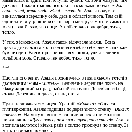
намагалася вгадати їхні почуття, думки. Як вони живуть, чим
дихають. Інколи траплялися такі – з іскорками в очах. «
Ось
вони, живі, живі люди. Живі – сяють!
». Азалія подумки
вдивлялася всередину себе, десь в області живота. Там свій
одинокий внутрішній всесвіт, зорі і місяць, самотній-самотній
місяць, який сяяв, як сонце. Азалії ставало так добре, тихо,
тепло.
У тих, з іскорками, Азалія також відчувала місяць. Вона
просто дивилася їм в очі і бачила начебто себе, але місяць вже
був не один. Всесвіт розширювався, розкидуючи величезні
мільйони зорь. Ставало так добре, тихо, тепло.
***
Наступного ранку Азалія прокинулася в прантському готелі з
двозначним ім’ям «
МиколА
». Величезне дерев’яне ліжко, на
ліжку жорсткий матрац, набитий соломою. Дерев’яні стільці,
столи. Дерев’яна підлога, стіни, стеля.
Прант величався столицею Хранпії. «
МиколА
» обіцявся
п’ятизірковим. Азалія підійшла до дерев’яного стенду «
Виклик
покоївки
». На мотузці висів масивний дерев’яний молоток,
поряд напис: «
Для виклику покоївки стукнути в стенд
». Азалія
вхопила молоток і кілька разів з силою грюкнула по стенду. За
мить з’явилася покоївка: