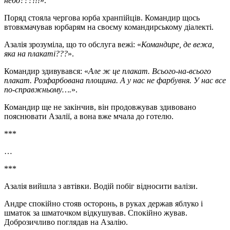
небо???!!!
».
Поряд стояла чергова юрба хранпійців. Командир щось
втовкмачував юрбарям на своєму командирському діалекті.
Азалія зрозуміла, що то обслуга вежі: «
Командире, де вежа,
яка на плакаті???
».
Командир здивувався: «
Але ж це плакат. Всього-на-всього
плакат. Розфарбована площина. А у нас не фарбувня. У нас все
по-справжньому….
».
Командир ще не закінчив, він продовжував здивовано
пояснювати Азалії, а вона вже мчала до готелю.
***
…
***
Азалія вийшла з автівки. Водій побіг відносити валізи.
Андре спокійно стояв осторонь, в руках держав яблуко і
шматок за шматочком відкушував. Спокійно жував.
Доброзичливо поглядав на Азалію.