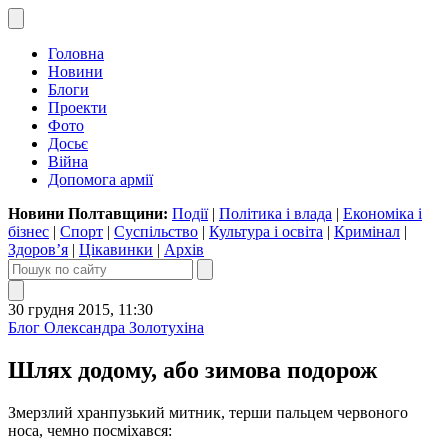
Головна
Новини
Блоги
Проекти
Фото
Досьє
Війна
Допомога армії
Новини Полтавщини:
Події
|
Політика і влада
|
Економіка і
бізнес
|
Спорт
|
Суспільство
|
Культура і освіта
|
Кримінал
|
Здоров’я
|
Цікавинки
|
Архів
30 грудня 2015, 11:30
Блог Олександра Золотухіна
Шлях додому, або зимова подорож
Змерзлий хранпузький митник, терши пальцем червоного
носа, чемно посміхався: