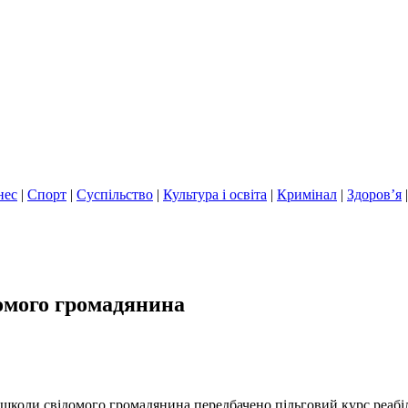
нес
|
Спорт
|
Суспільство
|
Культура і освіта
|
Кримінал
|
Здоров’я
омого громадянина
 школи свідомого громадянина передбачено пільговий курс реабілі