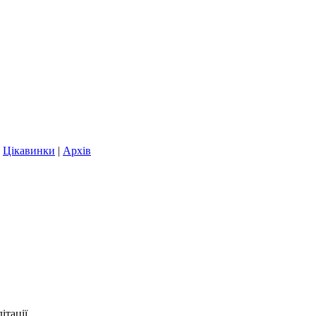
|
Цікавинки
|
Архів
тації.