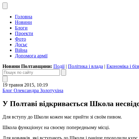
Головна
Новини
Блоги
Проекти
Фото
Досьє
Війна
Допомога армії
Новини Полтавщини:
Події
|
Політика і влада
|
Економіка і біз
19 травня 2015, 10:19
Блог Олександра Золотухіна
У Полтаві відкривається Школа несвід
Для вступу до Школи кожен має прийти зі своїм пивом.
Школа функціонує на своєму попередньому місці.
Для новачків, які вступають до Школи і раніше проходили курс