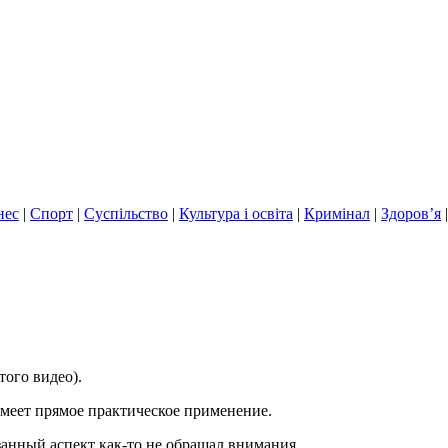
нес
|
Спорт
|
Суспільство
|
Культура і освіта
|
Кримінал
|
Здоров’я
того видео).
имеет прямое практическое применение.
азанный аспект как-то не обращал внимания.