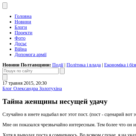
Головна
Новини
Блоги
Проекти
Фото
Досьє
Війна
Допомога армії
Новини Полтавщини:
Події
|
Політика і влада
|
Економіка і біз
17 травня 2015, 20:30
Блог Олександра Золотухіна
Тайна женщины несущей удачу
Случайно в инете надыбал вот этот пост. (пост - сценарий вот э
Мне он показался чрезвычайно интересным. Тем более что он 
Хотя в выводах поста я сомневаюсь. Во всяком случае, я на ук