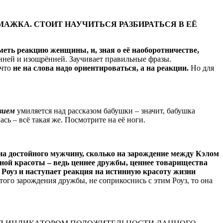
АЖКА. СТОИТ НАУЧИТЬСЯ РАЗБИРАТЬСЯ В ЕЁ
меть реакцию женщины, и, зная о её наоборотничестве,
ённей и изощрённей. Заучивает правильные фразы.
 что
не на слова надо ориентироваться, а на реакции.
Но для
твием
умиляется над рассказом бабушки – значит, бабушка
сь – всё такая же. Посмотрите на её ноги.
ко на достойного мужчину, сколько на зарождение между Кэлом
ой красоты – ведь ценнее дружбы, ценнее товарищества
 Роуз и наступает реакция на истинную красоту жизни
ого зарождения дружбы, не соприкоснись с этим Роуз, то она