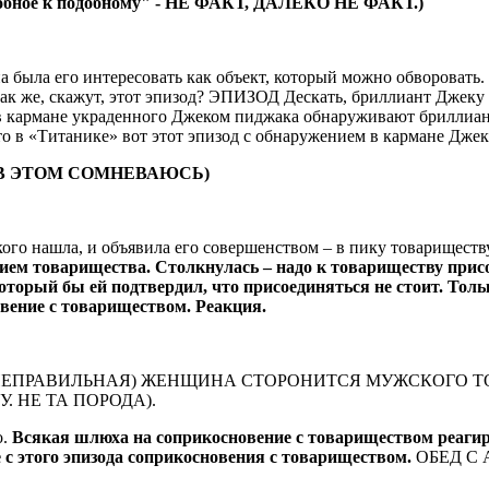
добное к подобному" - НЕ ФАКТ, ДАЛЕКО НЕ ФАКТ.)
на была его интересовать как объект, который можно обворовать
 как же, скажут, этот эпизод? ЭПИЗОД Дескать, бриллиант Джеку
то в кармане украденного Джеком пиджака обнаруживают бриллиант
о в «Титанике» вот этот эпизод с обнаружением в кармане Джека
 Я В ЭТОМ СОМНЕВАЮСЬ)
кого нашла, и объявила его совершенством – в пику товариществу
ием товарищества. Столкнулась – надо к товариществу присо
оторый бы ей подтвердил, что присоединяться не стоит. Тол
овение с товариществом. Реакция.
НЕПРАВИЛЬНАЯ) ЖЕНЩИНА СТОРОНИТСЯ МУЖСКОГО ТО
 НЕ ТА ПОРОДА).
о.
Всякая шлюха на соприкосновение с товариществом реагиру
 с этого эпизода соприкосновения с товариществом.
ОБЕД С 