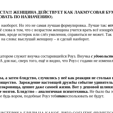
СТА!!! ЖЕНЩИНА ДЕЙСТВУЕТ КАК ЛАКМУСОВАЯ БУМ
ЗОВАТЬ ПО НАЗНАЧЕНИЮ
).
наоборот. Но это не самая лучшая формулировка. Лучше так:
от
 слова в том, что с возрастом женщина учится врать всё изощр
и, вроде истерик или слёз умиления, справиться не может. Так
и на слова: выслушай женщину – и сделай наоборот.
катором служит внучка состарившейся Роуз. Внучка
с удовольс
ля нас, сверх того, ещё и видно, что Роуз с годами не изменила
тва, а затем блядство, случились у неё как реакция не столь
рищество. Зарождение настоящей дружбы событие удивительн
е сокровища, ценнее даже самоей жизни. Вот у дешовой шлюхи
е мозгов. Блядство – аналогичная психотехника.
Не было бы эт
е будь вором, подобные Роуз тебя
так
использовать не будут.