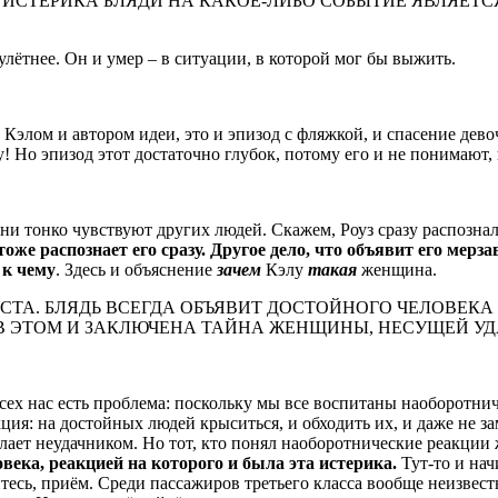
. ИСТЕРИКА БЛЯДИ НА КАКОЕ-ЛИБО СОБЫТИЕ ЯВЛЯЕ
улётнее. Он и умер – в ситуации, в которой мог бы выжить.
элом и автором идеи, это и эпизод с фляжкой, и спасение девочк
у! Но эпизод этот достаточно глубок, потому его и не понимают,
и тонко чувствуют других людей. Скажем, Роуз сразу распозна
тоже распознает его сразу. Другое дело, что объявит его мерза
 к чему
. Здесь и объяснение
зачем
Кэлу
такая
женщина.
СТА. БЛЯДЬ ВСЕГДА ОБЪЯВИТ ДОСТОЙНОГО ЧЕЛОВЕК
В ЭТОМ И ЗАКЛЮЧЕНА ТАЙНА ЖЕНЩИНЫ, НЕСУЩЕЙ УДАЧ
сех нас есть проблема: поскольку мы все воспитаны наоборотни
ция: на достойных людей крыситься, и обходить их, и даже не з
ет неудачником. Но тот, кто понял наоборотнические реакции 
овека, реакцией на которого и была эта истерика.
Тут-то и нач
тесь, приём. Среди пассажиров третьего класса вообще неизвестн