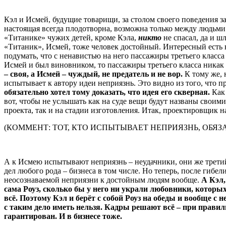
Кэл и Исмей, будущие товарищи, за столом своего поведения з
настоящая всегда плодотворна, возможна только между людьми 
«Титанике» чужих детей, кроме Кэла,
никто
не спасал, да и 
«Титаник», Исмей, тоже человек достойный. Интересный есть 
подумать, что с ненавистью на него пассажиры третьего класса
Исмей и был виновником, то пассажиры третьего класса никак н
– своя, а Исмей – чуждый, не предатель и не вор.
К тому же, 
испытывает к автору идеи неприязнь. Это видно из того, что
обязательно хотел тому доказать, что идея его скверная.
Как 
вот, чтобы не услышать как на суде вещи будут названы своим
проекта, так и на стадии изготовления. Итак, проектировщик н
(КОММЕНТ: ТОТ, КТО ИСПЫТЫВАЕТ НЕПРИЯЗНЬ, ОБЯЗ
А к Исмею испытывают неприязнь – неудачники, они же третий 
дел любого рода – бизнеса в том числе. Но теперь, после гибе
неосознаваемой неприязни к достойным людям вообще.
А Кэл,
сама Роуз, сколько бы у него ни украли любовники, которых
всё. Поэтому Кэл и берёт с собой Роуз на обеды и вообще с 
с таким дело иметь нельзя. Кадры решают всё – при прави
гарантирован. И в бизнесе тоже.