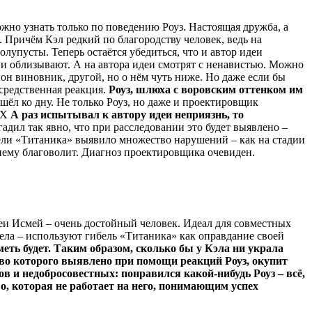
жно узнать только по поведению Роуз. Настоящая дружба, а
 Причём Кэл редкий по благородству человек, ведь на
упусты. Теперь остаётся убедиться, что и автор идеи
ни облизывают. А на автора идеи смотрят с ненавистью. Можно
 он виновник, другой, но о нём чуть ниже. Но даже если бы
осредственная реакция.
Роуз, шлюха с воровским оттенком им
шёл ко дну. Не только Роуз, но даже и проектировщик
МЕХ
А раз испытывал к автору идеи неприязнь, то
гадил так явно, что при расследовании это будет выявлено –
ибели «Титаника» выявило множество нарушений – как на стадии
 нему благоволит. Диагноз проектировщика очевиден.
деи Исмей – очень достойный человек. Идеал для совместных
 дела – используют гибель «Титаника» как оправдание своей
еть будет. Таким образом, сколько бы у Кэла ни украла
ство которого выявлено при помощи реакций Роуз, окупит
ров и недобросовестных: понравился какой-нибудь Роуз – всё,
, которая не работает на него, понимающим успех