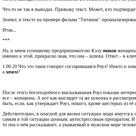
Что-то не так в выводах. Привожу текст. Может, кто подтверди
Значит, в тексте на примере фильма "Титаник" проанализиров
Итак...
***
Ну, и зачем успешному предпринимателю Кэлу
т
акая
женщина?
именно к этой, прекрасно зная, что она – шлюха. Ответ – в кл
1 00 20 Что это такое говорит состарившаяся Роуз? Никто и н
а
зачем
?
После этого богоподобного высказывания Роуз показан интере
все – женщины. А вот как выглядит та же шлюпка в рассматри
быть, если, как утверждает Роуз, никого, кроме шестерых из её
Действительно, в опасной для жизни ситуации люди жмутся к св
самым в той ситуации ценным: антистрессовым препаратом. И дел
то она о нём рассказывает, а уважаемый в мужском мире челове