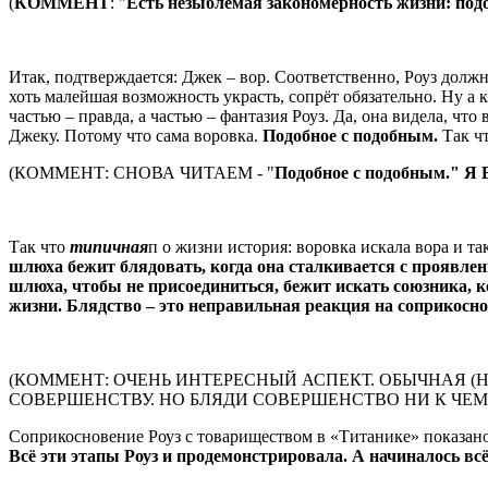
(
КОММЕНТ
: "
Есть незыблемая закономерность жизни: по
Итак, подтверждается: Джек – вор. Соответственно, Роуз долж
хоть малейшая возможность украсть, сопрёт обязательно. Ну а
частью – правда, а частью – фантазия Роуз. Да, она видела, ч
Джеку. Потому что сама воровка.
Подобное с подобным.
Так чт
(КОММЕНТ: СНОВА ЧИТАЕМ - "
Подобное с подобным."
Так что
типичная
п о жизни история: воровка искала вора и та
шлюха бежит блядовать, когда она сталкивается с проявлен
шлюха, чтобы не присоединиться, бежит искать союзника, к
жизни. Блядство – это неправильная реакция на соприкосн
(КОММЕНТ: ОЧЕНЬ ИНТЕРЕСНЫЙ АСПЕКТ. ОБЫЧНАЯ (
СОВЕРШЕНСТВУ. НО БЛЯДИ СОВЕРШЕНСТВО НИ К ЧЕМУ.
Соприкосновение Роуз с товариществом в «Титанике» показан
Всё эти этапы Роуз и продемонстрировала. А начиналось всё