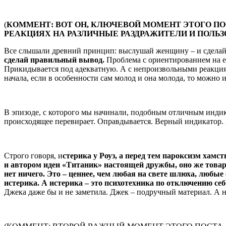
(
КОММЕНТ: ВОТ ОН, КЛЮЧЕВОЙ МОМЕНТ ЭТОГО ПО
РЕАКЦИЯХ НА РАЗЛИЧНЫЕ РАЗДРАЖИТЕЛИ И ПОЛЬ
Все слышали древний принцип: выслушай женщину – и сделай 
сделай правильный вывод.
Проблема с ориентированием на её
Прикидывается под адекватную. А с непроизвольными реакциям
начала, если в особенности сам молод и она молода, то можно 
В эпизоде, с которого мы начинали, подобным отличным инди
происходящее перевирает. Оправдывается. Верный индикатор. А д
Строго говоря, и
стерика у Роуз, а перед тем пароксизм хамс
и автором идеи «Титаник» настоящей дружбы, оно же това
нет ничего. Это – ценнее, чем любая на свете шлюха, любы
истерика. А истерика – это психотехника по отключению себ
Джека даже бы и не заметила. Джек – подручный материал. А н