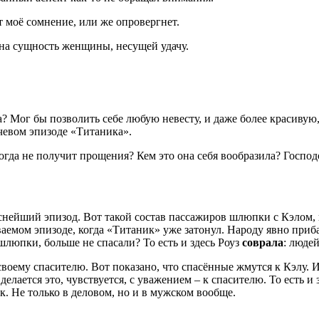
т моё сомнение, или же опровергнет.
ана сущность женщины, несущей удачу.
 Мог бы позволить себе любую невесту, и даже более красивую, 
ючевом эпизоде «Титаника».
икогда не получит прощения? Кем это она себя вообразила? Госпо
снейший эпизод. Вот такой состав пассажиров шлюпки с Кэлом, 
ваемом эпизоде, когда «Титаник» уже затонул. Народу явно при
 шлюпки, больше не спасали? То есть и здесь Роуз
соврала
: люде
оему спасителю. Вот показано, что спасённые жмутся к Кэлу. И 
ается это, чувствуется, с уважением – к спасителю. То есть и з
к. Не только в деловом, но и в мужском вообще.