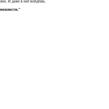
зни. И даже в неё войдёшь.
можности."