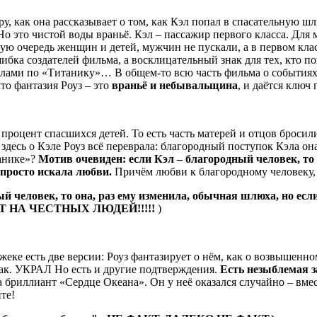
у, как она рассказывает о том, как Кэл попал в спасательную шл
Но это чистой воды враньё. Кэл – пассажир первого класса. Для
рвую очередь женщин и детей, мужчин не пускали, а в первом кла
шибка создателей фильма, а восклицательный знак для тех, кто 
лами по «Титанику»… В общем-то всю часть фильма о событиях 1
то фантазия Роуз – это
враньё и небывальщина
, и даётся ключ 
процент спасшихся детей. То есть часть матерей и отцов бросил
и здесь о Кэле Роуз всё переврала: благородный поступок Кэла о
танике»?
Мотив очевиден: если Кэл – благородный человек, то 
 просто искала любви.
Причём любви к благородному человеку, 
й человек, то она, раз ему изменила, обычная шлюха, но есл
УТ НА ЧЕСТНЫХ ЛЮДЕЙ!!!!!
)
жеке есть две версии: Роуз фантазирует о нём, как о возвышенном
ак. УКРАЛ Но есть и другие подтверждения.
Есть незыблемая з
а бриллиант «Сердце Океана». Он у неё оказался случайно – вмес
ите!