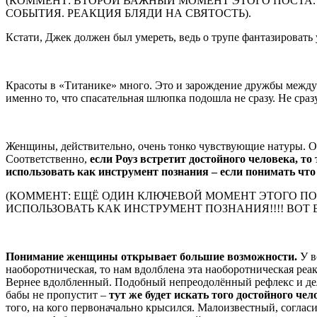
(КОММЕНТ: ВТОРОЙ ВАЖНЫЙ МОМЕНТ ЭТОГО ПОСТА
СОБЫТИЯ. РЕАКЦИЯ БЛЯДИ НА СВЯТОСТЬ).
Кстати, Джек должен был умереть, ведь о трупе фантазировать 
Красоты в «Титанике» много. Это и зарождение дружбы между К
именно то, что спасательная шлюпка подошла не сразу. Не сраз
Женщины, действительно, очень тонко чувствующие натуры. Он
Соответственно,
если Роуз встретит достойного человека, то 
использовать как инструмент познания – если понимать что
(КОММЕНТ: ЕЩЁ ОДИН КЛЮЧЕВОЙ МОМЕНТ ЭТОГО ПО
ИСПОЛЬЗОВАТЬ КАК ИНСТРУМЕНТ ПОЗНАНИЯ!!!! ВОТ 
Понимание женщины открывает большие возможности.
У в
наоборотническая, то нам вдолблена эта наоборотническая реак
Вернее вдолбленный. Подобный непреодолённый рефлекс и дела
бабы не пропустит –
тут же будет искать того достойного чел
того, на кого первоначально крысился. Малоизвестный, согласи