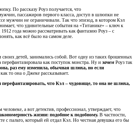
юпку. По рассказу Роуз получается, что
 мужчин, пассажиров первого класса, доступ в шлюпки не
ссе мужчин не ограничивали. Так что эпизод, в котором Кэл
понимает, что удивительные события на «Титанике» – ключ к
912 года можно рассматривать как фантазию Роуз – с
понять, как всё было на самом деле.
и своих детей, занимались собой. Вот одну из таких брошенных
на перефантазировала как поступок монстра. Ну и
зачем
Роуз так
она, раз ему изменила, обычная шлюха, но если
как то она о Джеке рассказывает.
и перефантазировать, что Кэл – чудовище, то она не шлюха,
 человеке, а вот детектив, профессионал, утверждает, что
акономерность жизни: подобное к подобному.
В частности,
те с пальто, который ей отдал Кэл. Но честная девушка его бы