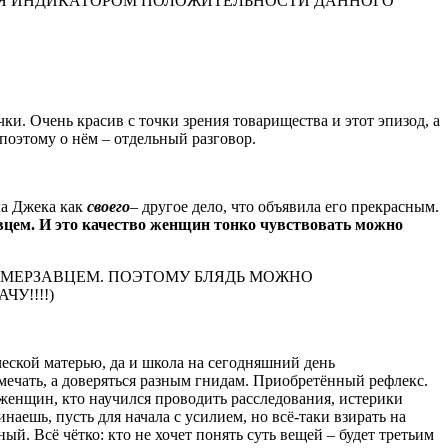
ТСЯ ИНДИКАТОРОМ ПОЛОЖИТЕЛЬНОСТИ ДАННОГО
и. Очень красив с точки зрения товарищества и этот эпизод, а
 поэтому о нём – отдельный разговор.
ла Джека как
своего
– другое дело, что объявила его прекрасным.
вцем.
И это качество женщин тонко чувствовать можно
А МЕРЗАВЦЕМ. ПОЭТОМУ БЛЯДЬ МОЖНО
У!!!!)
ческой матерью, да и школа на сегодняшний день
амечать, а доверяться разным гнидам. Приобретённый рефлекс.
женщин, кто научился проводить расследования, истерики
инаешь, пусть для начала с усилием, но всё-таки взирать на
ый. Всё чётко: кто не хочет понять суть вещей – будет третьим