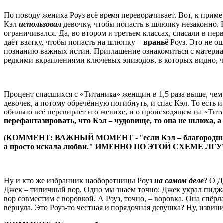
По поводу жениха Роуз всё время переворачивает. Вот, к пример
Кэл
использовал
девочку, чтобы попасть в шлюпку незаконно. 
ограничивался. Да, во втором и третьем классах, спасали в пе
даёт взятку, чтобы попасть на шлюпку –
враньё
Роуз. Это не о
познанию важных истин. Приглашение ознакомиться с материа
редкими вкраплениями ключевых эпизодов, в которых видно, ч
Процент спасшихся с «Титаника» женщин в 1,5 раза выше, чем 
девочек, а потому обречённую погибнуть, и спас Кэл. То есть 
обильно всё перевирает и о женихе, и о происходящем на «Ти
перефантазировать, что Кэл – чудовище, то она не шлюха, а
(
КОММЕНТ: ВАЖНЫЙ МОМЕНТ
- "
е
сли Кэл – благородны
а просто искала любви." ИМЕННО ПО ЭТОЙ СХЕМЕ ЛГ
Ну и кто же избранник наоборотницы Роуз
на самом деле
? О Д
Джек – типичный вор. Одно мы знаем точно: Джек украл пидж
вор совместим с воровкой. А Роуз, точно, – воровка. Она спёрл
вернула. Это Роуз-то честная и порядочная девушка? Ну, извин