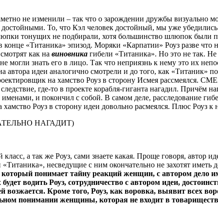
аметно не изменили – так что о зарождении дружбы визуально мо
достойными. То, что Кэл человек достойный, мы уже убедились.
шлюпки тонущих не подбирали, хотя большинство шлюпок были пол
в конце «Титаника» эпизод. Моряки «Карпатии» Роуз разве что 
 смотрят как на
виновника
гибели «Титаника». Но это не так. Не
е могли знать его в лицо. Так что неприязнь к нему это их неп
на автора идеи аналогично смотрели и до того, как «Титаник» по
 проектировщик на хамство Роуз в сторону Исмея рассмеялся. С
следствие, где-то в проекте корабля-гиганта нагадил. Причём на
и именами, и покончил с собой. В самом деле, расследование г
а хамство Роуз в сторону идеи довольно расмеялся. Плюс Роуз к
АТЕЛЬНО НАГАДИТ)
класс, а так же Роуз, сами знаете какая. Проще говоря, автор и
ли «Титаника», несведущие с ним окончательно не захотят иметь
 который понимает тайну реакций женщин, с автором дело им
 будет водить Роуз, сотрудничество с автором идеи, достоин
ней возжается. Кроме того, Роуз, как воровка, выявит всех во
льном понимании женщины, которая не входит в товарищество