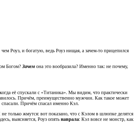
чем Роуз, и богатую, ведь Роуз нищая, а зачем-то прицепился
дом Богом?
Зачем
она это вообразила? Именно так: не почему,
когда её спускали с «Титаника». Мы видим, что практически
бавилось. Причём, преимущественно мужчин. Как такое может
й спасали. Причём спасал именно Кэл.
не только жмутся: вот показано, что с Кэлом в шлюпке делятся
десь, выясняется, Роуз опять
наврала
: Кэл вовсе не монстр, как