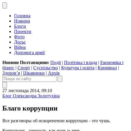
Головна
Новини
Блоги
Проекти
Фото
Досьє
Війна
Допомога армії
Новини Полтавщини:
Події
|
Політика і влада
|
Економіка і
бізнес
|
Спорт
|
Суспільство
|
Культура і освіта
|
Кримінал
|
Здоров’я
|
Цікавинки
|
Архів
27 листопада 2014, 09:10
Блог Олександра Золотухіна
Благо коррупции
Все разговоры об искоренении коррупции - это чушь.
Коррупция - данность, как ночь и день.