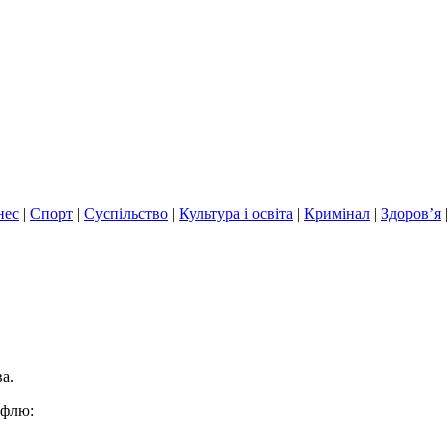
нес
|
Спорт
|
Суспільство
|
Культура і освіта
|
Кримінал
|
Здоров’я
а.
уфлю: