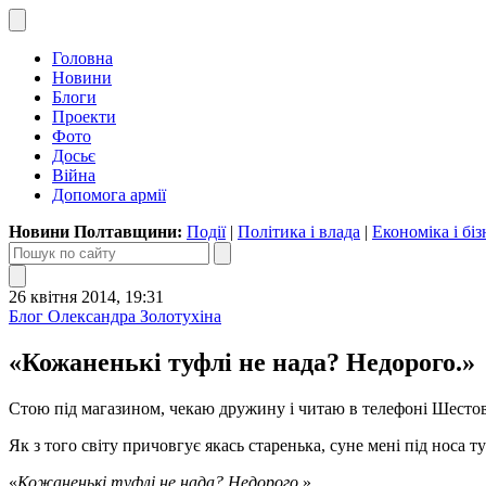
Головна
Новини
Блоги
Проекти
Фото
Досьє
Війна
Допомога армії
Новини Полтавщини:
Події
|
Політика і влада
|
Економіка і біз
26 квітня 2014, 19:31
Блог Олександра Золотухіна
«Кожаненькі туфлі не нада? Недорого.»
Стою під магазином, чекаю дружину і читаю в телефоні Шестов
Як з того світу причовгує якась старенька, суне мені під носа т
«
Кожаненькі туфлі не нада? Недорого.
»