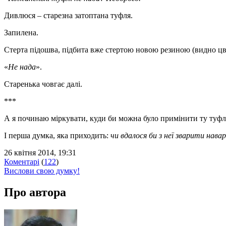
Дивлюся – старезна затоптана туфля.
Запилена.
Стерта підошва, підбита вже стертою новою резиною (видно ц
«
Не нада
».
Старенька човгає далі.
***
А я починаю міркувати, куди би можна було примінити ту туфлю
І перша думка, яка приходить:
чи вдалося би з неї зварити нава
26 квітня 2014, 19:31
Коментарі
(
122
)
Вислови свою думку!
Про автора