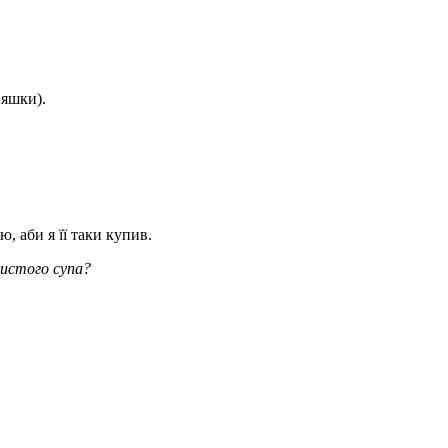
вяшки).
, аби я її таки купив.
ристого супа?