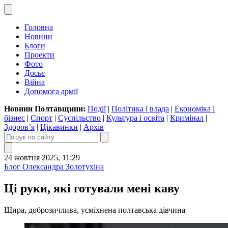
Головна
Новини
Блоги
Проекти
Фото
Досьє
Війна
Допомога армії
Новини Полтавщини:
Події
|
Політика і влада
|
Економіка і
бізнес
|
Спорт
|
Суспільство
|
Культура і освіта
|
Кримінал
|
Здоров’я
|
Цікавинки
|
Архів
24 жовтня 2025, 11:29
Блог Олександра Золотухіна
Ці руки, які готували мені каву
Щира, доброзичлива, усміхнена полтавська дівчина