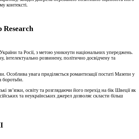
му контексті.
p Research
 України та Росії, з метою уникнути національних упереджень.
ну, інтелектуально розвинену, політично досвідчену та
ни. Особлива увага приділяється романтизації постаті Мазепи у
а боротьби.
і зв’язки, освіту та розглядаючи його перехід на бік Швеції як
осійських та неукраїнських джерел дозволяє скласти більш
І