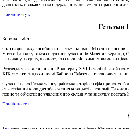
діяльність, вважаючи його державним діячем, чиї прагнення до 
Повністю тут
.
Гетьман І
Коротко зміст:
Стаття досліджує особистість гетьмана Івана Мазепи на основі 
У тексті аналізуються свідчення сучасників Мазепи з Франції, С
шановану людину, що володіла європейськими мовами та цікав
Розглядається вплив праць Вольтера у XVIII столітті, який поп
XIX столітті завдяки поемі Байрона "Мазепа" та творчості інши
Сучасна неросійська та неукраїнська історіографія пропонує бі
стратегічний крок для збереження козацької автономії. Також ви
повне та об’єктивне уявлення про складну та значущу постать 
Повністю тут
.
Тут
наведено текстовий опис зовнішності Івана Мазепи, створ