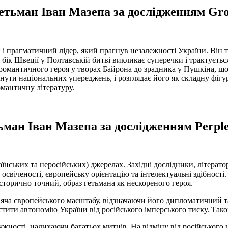
етьман Іван Мазепа за дослідженням Gr
й і прагматичний лідер, який прагнув незалежності України. Він
а бік Швеції у Полтавській битві викликає суперечки і трактується
романтичного героя у творах Байрона до зрадника у Пушкіна, що 
ути національних упереджень, і розглядає його як складну фігуру
омантичну літературу.
ьман Іван Мазепа за дослідженням Perple
їнських та неросійських) джерелах. Західні дослідники, літерат
освіченості, європейську орієнтацію та інтелектуальні здібност
сторично точний, образ гетьмана як нескореного героя.
іяча європейського масштабу, відзначаючи його дипломатичний та
истити автономію України від російського імперського тиску. Так
ужності, надихаючи багатьох митців. На відміну від російського