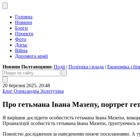
Головна
Новини
Блоги
Проекти
Фото
Досьє
Війна
Допомога армії
Новини Полтавщини:
Події
|
Політика і влада
|
Економіка і біз
20 березня 2025, 20:48
Блог Олександра Золотухіна
Про гетьмана Івана Мазепу, портрет ге
Я вирішив дослідити особистість гетьмана Івана Мазепи, вико
Проаналізуй особистість гетьмана Івана Мазепи, ґрунтуючись на
Повністю дослідження за наведеними нижче посиланнями. А ту