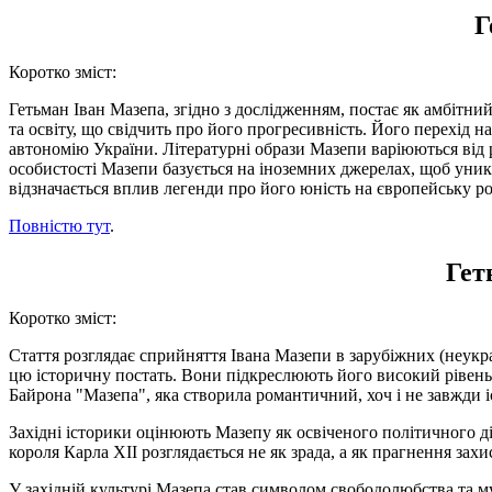
Г
Коротко зміст:
Гетьман Іван Мазепа, згідно з дослідженням, постає як амбітни
та освіту, що свідчить про його прогресивність. Його перехід н
автономію України. Літературні образи Мазепи варіюються від 
особистості Мазепи базується на іноземних джерелах, щоб уникн
відзначається вплив легенди про його юність на європейську р
Повністю тут
.
Гет
Коротко зміст:
Стаття розглядає сприйняття Івана Мазепи в зарубіжних (неукра
цю історичну постать. Вони підкреслюють його високий рівень 
Байрона "Мазепа", яка створила романтичний, хоч і не завжди і
Західні історики оцінюють Мазепу як освіченого політичного д
короля Карла XII розглядається не як зрада, а як прагнення зах
У західній культурі Мазепа став символом свободолюбства та м