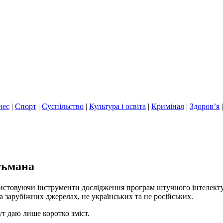
нес
|
Спорт
|
Суспільство
|
Культура і освіта
|
Кримінал
|
Здоров’я
тьмана
ристовуючи інструменти дослідження програм штучного інтелекту
 зарубіжних джерелах, не українських та не російських.
т даю лише коротко зміст.