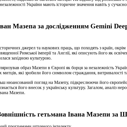
незалежності України мають історичне значення навіть у сучасно
ван Мазепа за дослідженням Gemini Dee
історичних джерел та наукових праць, що походять з країн, окрім
вященної Римської імперії та Англії, які описують його як освіче
илася західною культурою.
уляризував образ Мазепи в Європі як борця за незалежність Украї
х митців, які зробили його символом страждання, витривалості т
льш нюансований погляд на Мазепу, підкреслюючи його європейськ
знається його внесок у українську культуру. Загалом, аналіз нер
Івана Мазепи.
Зовнішність гетьмана Івана Мазепи за Ш
ений програмами штучного інтелекту.