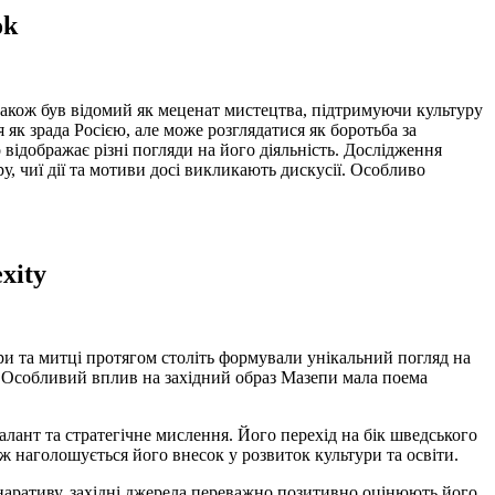
ok
 також був відомий як меценат мистецтва, підтримуючи культуру
 як зрада Росією, але може розглядатися як боротьба за
відображає різні погляди на його діяльність. Дослідження
, чиї дії та мотиви досі викликають дискусії. Особливо
xity
ори та митці протягом століть формували унікальний погляд на
і. Особливий вплив на західний образ Мазепи мала поема
лант та стратегічне мислення. Його перехід на бік шведського
ож наголошується його внесок у розвиток культури та освіти.
 наративу, західні джерела переважно позитивно оцінюють його