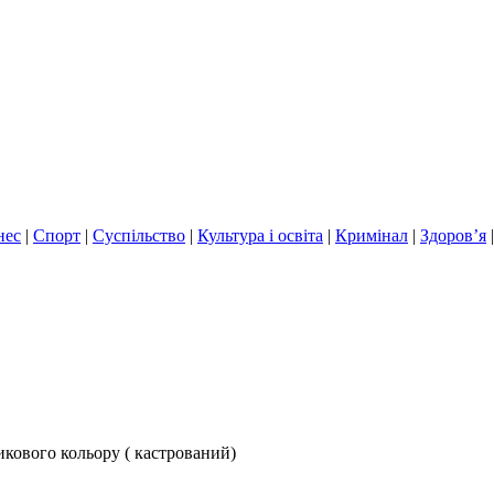
нес
|
Спорт
|
Суспільство
|
Культура і освіта
|
Кримінал
|
Здоров’я
сикового кольору ( кастрований)