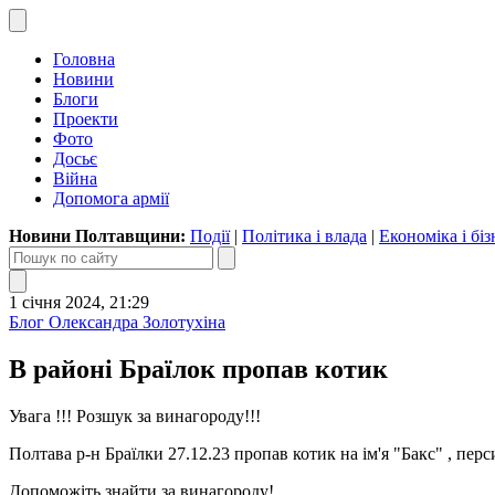
Головна
Новини
Блоги
Проекти
Фото
Досьє
Війна
Допомога армії
Новини Полтавщини:
Події
|
Політика і влада
|
Економіка і біз
1 січня 2024, 21:29
Блог Олександра Золотухіна
В районі Браїлок пропав котик
Увага !!! Розшук за винагороду!!!
Полтава р-н Браїлки 27.12.23 пропав котик на ім'я "Бакс" , пер
Допоможіть знайти за винагороду!