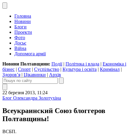
Головна
Новини
Блоги
Проекти
Фото
Досьє
Війна
Допомога армії
Новини Полтавщини:
Події
|
Політика і влада
|
Економіка і
бізнес
|
Спорт
|
Суспільство
|
Культура і освіта
|
Кримінал
|
Здоров’я
|
Цікавинки
|
Архів
22 березня 2013, 11:24
Блог Олександра Золотухіна
Всеукраинский Союз блоггеров
Полтавщины!
ВСБП.