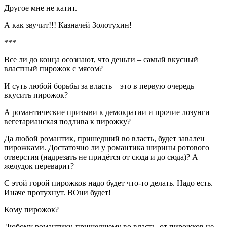
Другое мне не катит.
А как звучит!!! Казначей Золотухин!
***
Все ли до конца осознают, что деньги – самый вкусный
властный пирожок с мясом?
И суть любой борьбы за власть – это в первую очередь
вкусить пирожок?
А романтические призыви к демократии и прочие лозунги –
вегетарианская подлива к пирожку?
Да любой романтик, пришедший во власть, будет завален
пирожками. Достаточно ли у романтика ширины ротового
отверстия (надрезать не придётся от сюда и до сюда)? А
желудок переварит?
С этой горой пирожков надо будет что-то делать. Надо есть.
Иначе протухнут. ВОни будет!
Кому пирожок?
Любому романтику, пришедшему во власть, от пирожков не