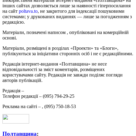
Використання матеріалів інтернет-видання «Полтавщина» на
інших сайтах дозволяється лише за наявності гіперпосилання
на сайт
poltava.to
, не закритого для індексації пошуковими
системами; у друкованих виданнях — лише за погодженням з
редакцією.
Матеріали, позначені написом
, опубліковані на комерційній
основі.
Матеріали, розміщені в розділах «Проекти» та «Блоги»,
публікуються за ініціативи сторонніх осіб і не є редакційними.
Редакція інтернет-видання «Полтавщина» не несе
відповідальності за зміст коментарів, розміщених
користувачами сайту. Редакція не завжди поділяє погляди
авторів публікацій.
Редакція –
Телефон редакції –
(095) 794-29-25
Реклама на сайті –
,
(095) 750-18-53
Полтавщина
: