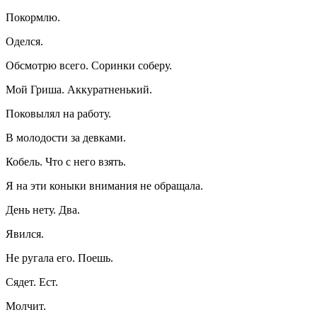
Покормлю.
Оделся.
Обсмотрю всего. Соринки соберу.
Мой Гриша. Аккуратненький.
Поковылял на работу.
В молодости за девками.
Кобель. Что с него взять.
Я на эти коныки внимания не обращала.
День нету. Два.
Явился.
Не ругала его. Поешь.
Сядет. Ест.
Молчит.