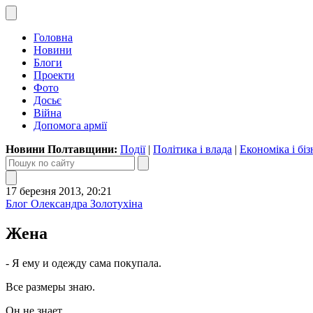
Головна
Новини
Блоги
Проекти
Фото
Досьє
Війна
Допомога армії
Новини Полтавщини:
Події
|
Політика і влада
|
Економіка і біз
17 березня 2013, 20:21
Блог Олександра Золотухіна
Жена
- Я ему и одежду сама покупала.
Все размеры знаю.
Он не знает.