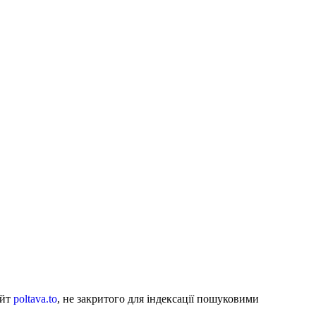
айт
poltava.to
, не закритого для індексації пошуковими