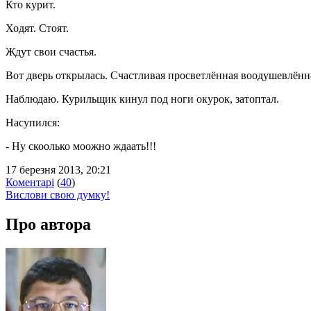
Кто курит.
Ходят. Стоят.
Ждут свои счастья.
Вот дверь открылась. Счастливая просветлённая воодушевлённ
Наблюдаю. Курильщик кинул под ноги окурок, затоптал.
Насупился:
- Ну скоолько моожно ждаать!!!
17 березня 2013, 20:21
Коментарі
(
40
)
Вислови свою думку!
Про автора