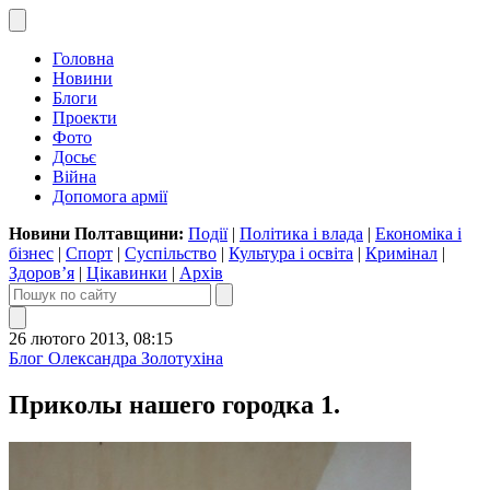
Головна
Новини
Блоги
Проекти
Фото
Досьє
Війна
Допомога армії
Новини Полтавщини:
Події
|
Політика і влада
|
Економіка і
бізнес
|
Спорт
|
Суспільство
|
Культура і освіта
|
Кримінал
|
Здоров’я
|
Цікавинки
|
Архів
26 лютого 2013, 08:15
Блог Олександра Золотухіна
Приколы нашего городка 1.