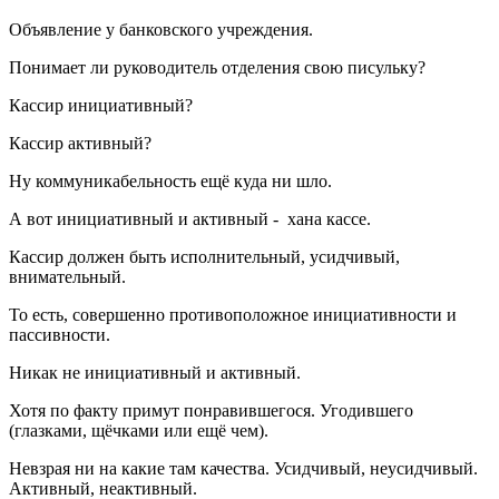
Объявление у банковского учреждения.
Понимает ли руководитель отделения свою писульку?
Кассир инициативный?
Кассир активный?
Ну коммуникабельность ещё куда ни шло.
А вот инициативный и активный - хана кассе.
Кассир должен быть исполнительный, усидчивый,
внимательный.
То есть, совершенно противоположное инициативности и
пассивности.
Никак не инициативный и активный.
Хотя по факту примут понравившегося. Угодившего
(глазками, щёчками или ещё чем).
Невзрая ни на какие там качества. Усидчивый, неусидчивый.
Активный, неактивный.