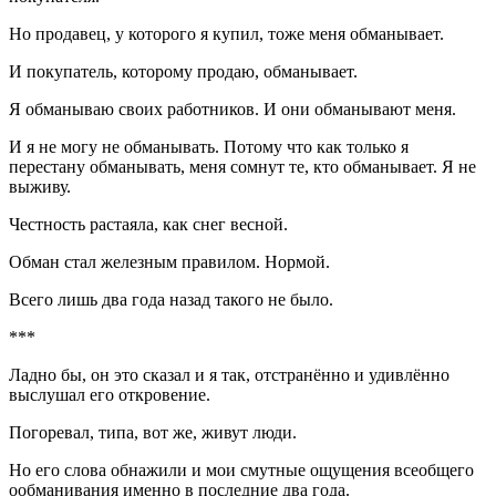
Но продавец, у которого я купил, тоже меня обманывает.
И покупатель, которому продаю, обманывает.
Я обманываю своих работников. И они обманывают меня.
И я не могу не обманывать. Потому что как только я
перестану обманывать, меня сомнут те, кто обманывает. Я не
выживу.
Честность растаяла, как снег весной.
Обман стал железным правилом. Нормой.
Всего лишь два года назад такого не было.
***
Ладно бы, он это сказал и я так, отстранённо и удивлённо
выслушал его откровение.
Погоревал, типа, вот же, живут люди.
Но его слова обнажили и мои смутные ощущения всеобщего
ообманивания именно в последние два года.