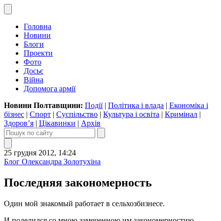
Головна
Новини
Блоги
Проекти
Фото
Досьє
Війна
Допомога армії
Новини Полтавщини:
Події
|
Політика і влада
|
Економіка і
бізнес
|
Спорт
|
Суспільство
|
Культура і освіта
|
Кримінал
|
Здоров’я
|
Цікавинки
|
Архів
25 грудня 2012, 14:24
Блог Олександра Золотухіна
Последняя закономерность
Один мой знакомый работает в сельхозбизнесе.
И поделился со мною замеченною им закономерностию