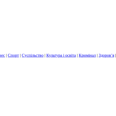
нес
|
Спорт
|
Суспільство
|
Культура і освіта
|
Кримінал
|
Здоров’я