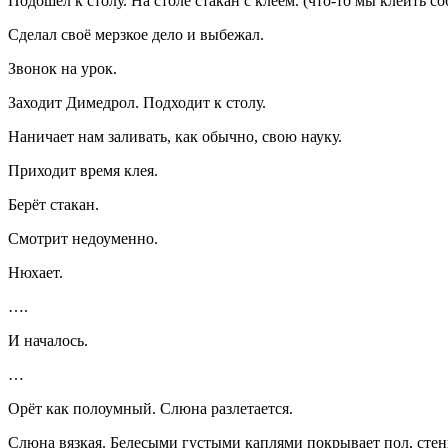
Подошёл к столу. На столе стакан с клеем. (что-то мы клеить со
Сделал своё мерзкое дело и выбежал.
Звонок на урок.
Заходит Димедрол. Подходит к столу.
Наничает нам заливать, как обычно, свою науку.
Приходит время клея.
Берёт стакан.
Смотрит недоуменно.
Нюхает.
….
И началось.
…
Орёт как полоумный. Слюна разлетается.
Слюна вязкая. Белесыми густыми каплями покрывает пол, стен