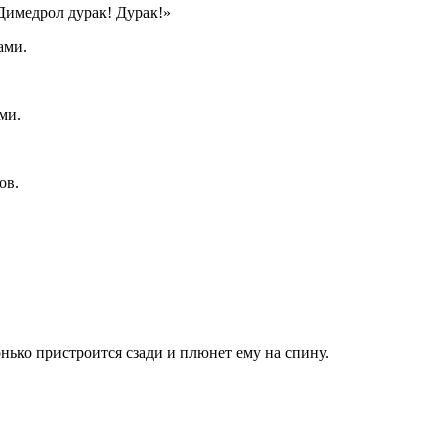
Димедрол дурак! Дурак!»
ами.
ми.
ов.
нько пристроится сзади и плюнет ему на спину.