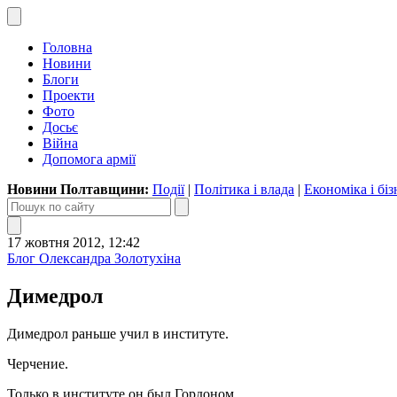
Головна
Новини
Блоги
Проекти
Фото
Досьє
Війна
Допомога армії
Новини Полтавщини:
Події
|
Політика і влада
|
Економіка і біз
17 жовтня 2012, 12:42
Блог Олександра Золотухіна
Димедрол
Димедрол раньше учил в институте.
Черчение.
Только в институте он был Гордоном.