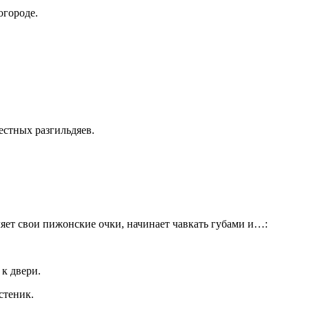
огороде.
естных разгильдяев.
ляет свои пижонские очки, начинает чавкать губами и…:
к двери.
стеник.