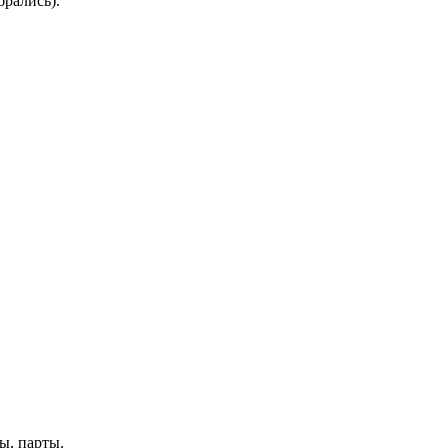
брались).
ы, парты.