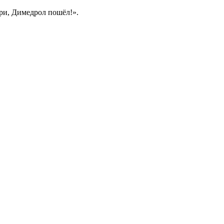
три, Димедрол пошёл!».