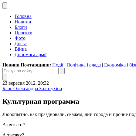
Головна
Новини
Блоги
Проекти
Фото
Досьє
Війна
Допомога армії
Новини Полтавщини:
Події
|
Політика і влада
|
Економіка і біз
23 вересня 2012, 20:32
Блог Олександра Золотухіна
Культурная программа
Любопытно, как праздновали, скажем, дни города и прочие по
А пятьсот?
А тысячу?