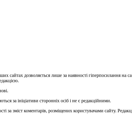
ших сайтах дозволяється лише за наявності гіперпосилання на с
едакцією.
нові.
ться за ініціативи сторонніх осіб і не є редакційними.
ті за зміст коментарів, розміщених користувачами сайту. Редакці