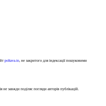
айт
poltava.to
, не закритого для індексації пошуковими
я не завжди поділяє погляди авторів публікацій.