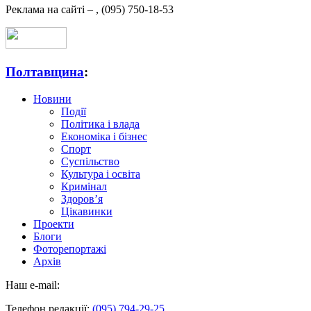
Реклама на сайті –
,
(095) 750-18-53
Полтавщина
:
Новини
Події
Політика і влада
Економіка і бізнес
Спорт
Суспільство
Культура і освіта
Кримінал
Здоров’я
Цікавинки
Проекти
Блоги
Фоторепортажі
Архів
Наш e-mail:
Телефон редакції:
(095) 794-29-25