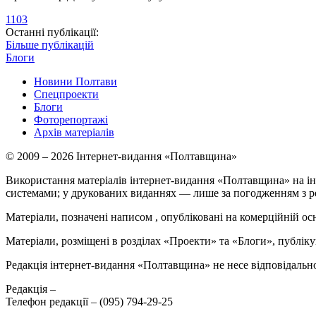
1103
Останні публікації:
Більше публікацій
Блоги
Новини Полтави
Спецпроекти
Блоги
Фоторепортажі
Архів матеріалів
© 2009 – 2026 Інтернет-видання «Полтавщина»
Використання матеріалів інтернет-видання «Полтавщина» на ін
системами; у друкованих виданнях — лише за погодженням з р
Матеріали, позначені написом
, опубліковані на комерційній ос
Матеріали, розміщені в розділах «Проекти» та «Блоги», публікую
Редакція інтернет-видання «Полтавщина» не несе відповідальнос
Редакція –
Телефон редакції –
(095) 794-29-25