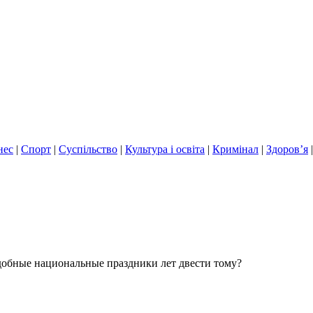
нес
|
Спорт
|
Суспільство
|
Культура і освіта
|
Кримінал
|
Здоров’я
добные национальные праздники лет двести тому?