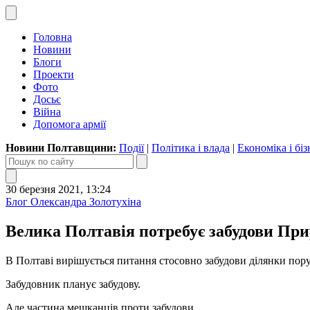
Головна
Новини
Блоги
Проекти
Фото
Досьє
Війна
Допомога армії
Новини Полтавщини:
Події
|
Політика і влада
|
Економіка і біз
30 березня 2021, 13:24
Блог Олександра Золотухіна
Велика Полтавія потребує забудови При
В Полтаві вирішується питання стосовно забудови ділянки пор
Забудовник планує забудову.
Але частина мешканців проти забудови.