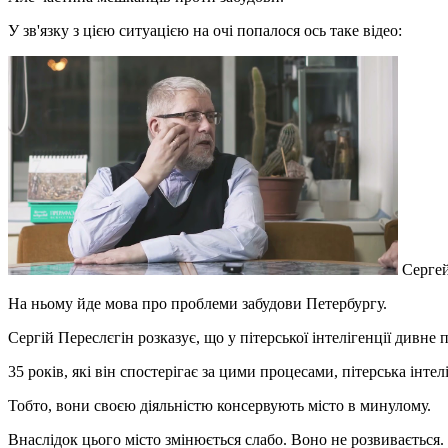
У зв'язку з цією ситуацією на очі попалося ось таке відео:
Сергей
На ньому йде мова про проблеми забудови Петербургу.
Сергій Переслєгін розказує, що у пітерської інтелігенції дивне п
35 років, які він спостерігає за цими процесами, пітерська інтел
Тобто, вони своєю діяльністю консервують місто в минулому.
Внаслідок цього місто змінюється слабо. Воно не розвивається.