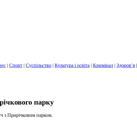
нес
|
Спорт
|
Суспільство
|
Культура і освіта
|
Кримінал
|
Здоров’я
річкового парку
уч з Прирічковим парком.