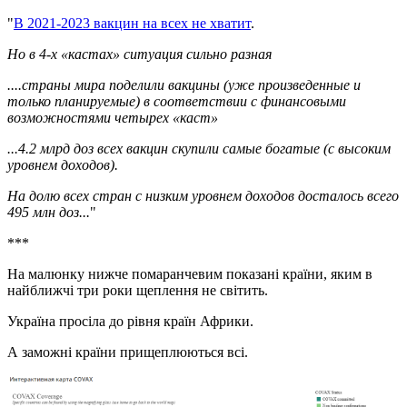
"
В 2021-2023 вакцин на всех не хватит
.
Но в 4-х «кастах» ситуация сильно разная
....страны мира поделили вакцины (уже произведенные и
только планируемые) в соответствии с финансовыми
возможностями четырех «каст»
...4.2 млрд доз всех вакцин скупили самые богатые (с высоким
уровнем доходов).
На долю всех стран с низким уровнем доходов досталось всего
495 млн доз...
"
***
На малюнку нижче помаранчевим показані країни, яким в
найближчі три роки щеплення не світить.
Україна просіла до рівня країн Африки.
А заможні країни прищеплюються всі.