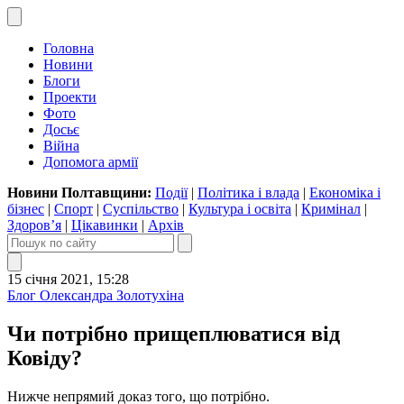
Головна
Новини
Блоги
Проекти
Фото
Досьє
Війна
Допомога армії
Новини Полтавщини:
Події
|
Політика і влада
|
Економіка і
бізнес
|
Спорт
|
Суспільство
|
Культура і освіта
|
Кримінал
|
Здоров’я
|
Цікавинки
|
Архів
15 січня 2021, 15:28
Блог Олександра Золотухіна
Чи потрібно прищеплюватися від
Ковіду?
Нижче непрямий доказ того, що потрібно.