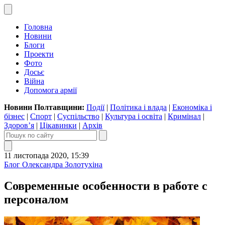
Головна
Новини
Блоги
Проекти
Фото
Досьє
Війна
Допомога армії
Новини Полтавщини:
Події
|
Політика і влада
|
Економіка і
бізнес
|
Спорт
|
Суспільство
|
Культура і освіта
|
Кримінал
|
Здоров’я
|
Цікавинки
|
Архів
11 листопада 2020, 15:39
Блог Олександра Золотухіна
Современные особенности в работе с
персоналом