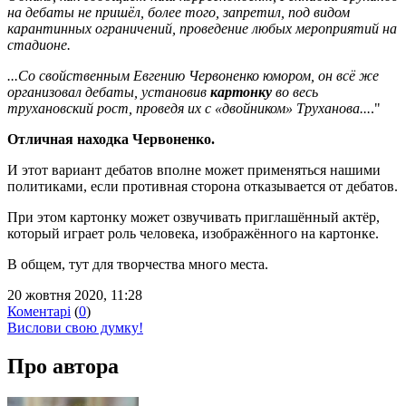
на дебаты не пришёл, более того, запретил, под видом
карантинных ограничений, проведение любых мероприятий на
стадионе.
...Со свойственным Евгению Червоненко юмором, он всё же
организовал дебаты, установив
картонку
во весь
трухановский рост, проведя их с «двойником» Труханова...
."
Отличная находка Червоненко.
И этот вариант дебатов вполне может применяться нашими
политиками, если противная сторона отказывается от дебатов.
При этом картонку может озвучивать приглашённый актёр,
который играет роль человека, изображённого на картонке.
В общем, тут для творчества много места.
20 жовтня 2020, 11:28
Коментарі
(
0
)
Вислови свою думку!
Про автора