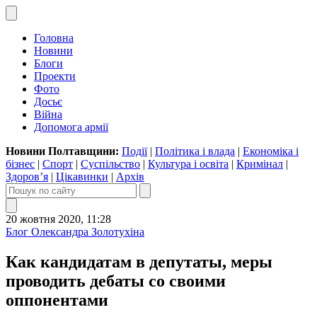
Головна
Новини
Блоги
Проекти
Фото
Досьє
Війна
Допомога армії
Новини Полтавщини:
Події
|
Політика і влада
|
Економіка і
бізнес
|
Спорт
|
Суспільство
|
Культура і освіта
|
Кримінал
|
Здоров’я
|
Цікавинки
|
Архів
20 жовтня 2020, 11:28
Блог Олександра Золотухіна
Как кандидатам в депутаты, меры
проводить дебаты со своими
оппонентами