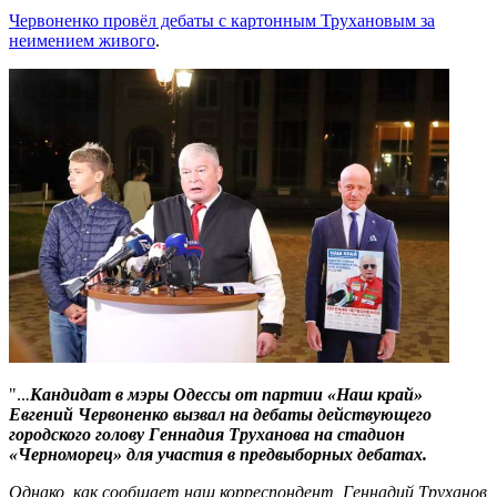
Червоненко провёл дебаты с картонным Трухановым за
неимением живого
.
"..
.
Кандидат в мэры Одессы от партии «Наш край»
Евгений Червоненко вызвал на дебаты действующего
городского голову Геннадия Труханова на стадион
«Черноморец» для участия в предвыборных дебатах.
Однако, как сообщает наш корреспондент, Геннадий Труханов