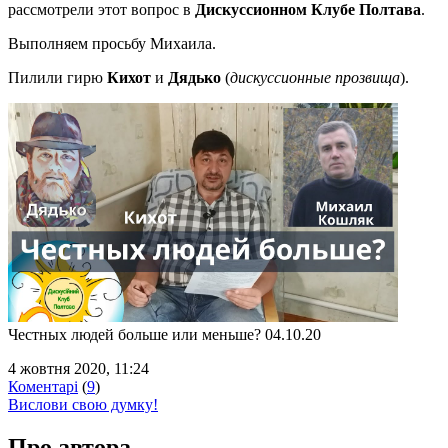
рассмотрели этот вопрос в
Дискуссионном Клубе Полтава
.
Выполняем просьбу Михаила.
Пилили гирю
Кихот
и
Дядько
(
дискуссионные прозвища
).
Честных людей больше или меньше? 04.10.20
4 жовтня 2020, 11:24
Коментарі
(
9
)
Вислови свою думку!
Про автора