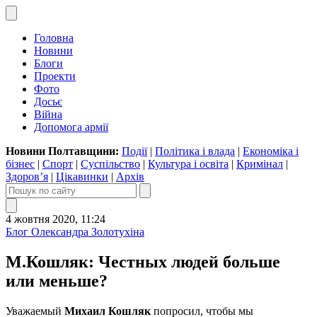
Головна
Новини
Блоги
Проекти
Фото
Досьє
Війна
Допомога армії
Новини Полтавщини:
Події
|
Політика і влада
|
Економіка і
бізнес
|
Спорт
|
Суспільство
|
Культура і освіта
|
Кримінал
|
Здоров’я
|
Цікавинки
|
Архів
4 жовтня 2020, 11:24
Блог Олександра Золотухіна
М.Кошляк: Честных людей больше
или меньше?
Уважаемый
Михаил Кошляк
попросил, чтобы мы