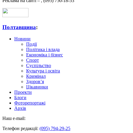
Реклама на сайті –
,
(095) 750-18-53
Полтавщина
:
Новини
Події
Політика і влада
Економіка і бізнес
Спорт
Суспільство
Культура і освіта
Кримінал
Здоров’я
Цікавинки
Проекти
Блоги
Фоторепортажі
Архів
Наш e-mail:
Телефон редакції:
(095) 794-29-25