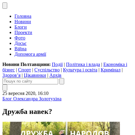
Головна
Новини
Блоги
Проекти
Фото
Досьє
Війна
Допомога армії
Новини Полтавщини:
Події
|
Політика і влада
|
Економіка і
бізнес
|
Спорт
|
Суспільство
|
Культура і освіта
|
Кримінал
|
Здоров’я
|
Цікавинки
|
Архів
25 вересня 2020, 16:10
Блог Олександра Золотухіна
Дружба навек?