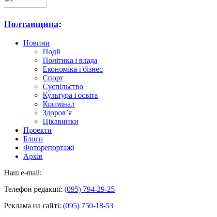
Полтавщина
:
Новини
Події
Політика і влада
Економіка і бізнес
Спорт
Суспільство
Культура і освіта
Кримінал
Здоров’я
Цікавинки
Проекти
Блоги
Фоторепортажі
Архів
Наш e-mail:
Телефон редакції:
(095) 794-29-25
Реклама на сайті:
(095) 750-18-53