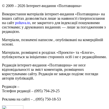
© 2009 – 2026 Інтернет-видання «Полтавщина»
Використання матеріалів інтернет-видання «Полтавщина» на
інших сайтах дозволяється лише за наявності гіперпосилання
на сайт
poltava.to
, не закритого для індексації пошуковими
системами; у друкованих виданнях — лише за погодженням з
редакцією.
Матеріали, позначені написом
, опубліковані на комерційній
основі.
Матеріали, розміщені в розділах «Проекти» та «Блоги»,
публікуються за ініціативи сторонніх осіб і не є редакційними.
Редакція інтернет-видання «Полтавщина» не несе
відповідальності за зміст коментарів, розміщених
користувачами сайту. Редакція не завжди поділяє погляди
авторів публікацій.
Редакція –
Телефон редакції –
(095) 794-29-25
Реклама на сайті –
,
(095) 750-18-53