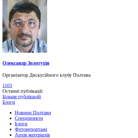
Олександр Золотухін
Організатор Дискусійного клубу Полтава
1103
Останні публікації:
Більше публікацій
Блоги
Новини Полтави
Спецпроекти
Блоги
Фоторепортажі
Архів матеріалів