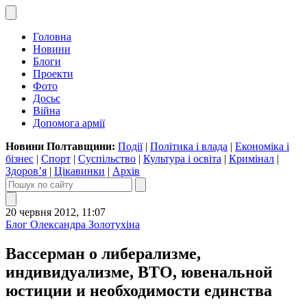
Головна
Новини
Блоги
Проекти
Фото
Досьє
Війна
Допомога армії
Новини Полтавщини:
Події
|
Політика і влада
|
Економіка і
бізнес
|
Спорт
|
Суспільство
|
Культура і освіта
|
Кримінал
|
Здоров’я
|
Цікавинки
|
Архів
20 червня 2012, 11:07
Блог Олександра Золотухіна
Вассерман о либерализме,
индивидуализме, ВТО, ювенальной
юстиции и необходимости единства