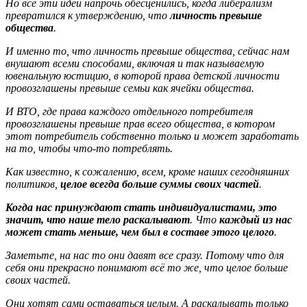
Но все эти идеи напрочь обесценились, когда либерализм
превратился к утверждению, что
личность превыше
общества
.
И именно то, что личность превыше общества, сейчас нам
внушают всеми способами, включая и так называемую
ювенальную юстицию, в которой права детской личности
провозглашены превыше семьи как ячейки общества.
И ВТО, где права каждого отдельного потребителя
провозглашены превыше прав всего общества, в котором
этот потребитель собственно только и может заработать
на то, чтобы что-то потреблять.
Как известно, к сожалению, всем, кроме наших сегодняшних
политиков,
целое всегда больше суммы своих частей
.
Когда нас принуждают стать индивидуалистами, это
значит, что наше тело раскалывают
. Что
каждый из нас
может стать меньше, чем был в составе этого целого
.
Заметьте, на нас то они давят все сразу. Потому что для
себя они прекрасно понимают всё то же, что целое больше
своих частей.
Они хотят сами оставаться целым. А раскалывать только