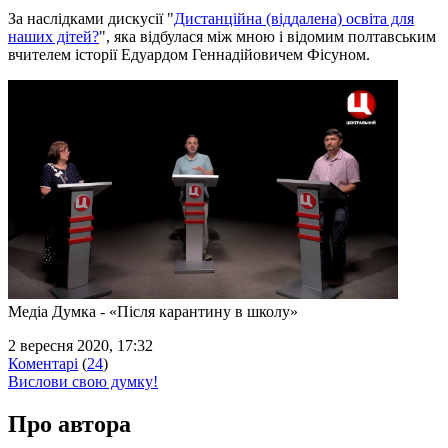
За наслідками дискусії "
Дистанційна (віддалена) освіта для
наших дітей?
", яка відбулася між мною і відомим полтавським
вчителем історії Едуардом Геннадійовичем Фісуном.
Медіа Думка - «Після карантину в школу»
2 вересня 2020, 17:32
Коментарі
(
24
)
Вислови свою думку!
Про автора