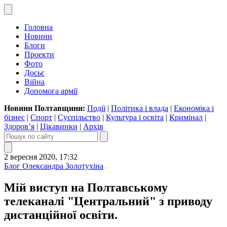
Головна
Новини
Блоги
Проекти
Фото
Досьє
Війна
Допомога армії
Новини Полтавщини:
Події
|
Політика і влада
|
Економіка і
бізнес
|
Спорт
|
Суспільство
|
Культура і освіта
|
Кримінал
|
Здоров’я
|
Цікавинки
|
Архів
2 вересня 2020, 17:32
Блог Олександра Золотухіна
Мій виступ на Полтавському
телеканалі "Центральний" з приводу
дистанційної освіти.