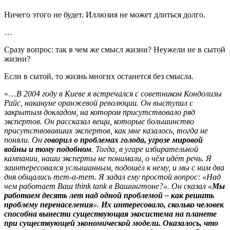
Ничего этого не будет. Иллюзия не может длиться долго.
…
Сразу вопрос: так в чем же смысл жизни? Неужели не в сытой
жизни?
Если в сытой, то жизнь многих останется без смысла.
«…
В 2004 году в Киеве я встречался с советником Кондолизы
Райс, накануне оранжевой революции. Он выступил с
закрытым докладом, на котором присутствовало ряд
экспертов. Он рассказал вещи, которые большинство
присутствовавших экспертов, как мне казалось, тогда не
поняли. Он
говорил о проблемах голода, угрозе мировой
войны и тому подобном
. Тогда, в угаре избирательной
кампании, наши эксперты не понимали, о чём идёт речь. Я
заинтересовался услышанным, подошёл к нему, и мы с ним два
дня общались тет-а-тет. Я задал ему простой вопрос: «Над
чем работает Ваш think tank в Вашингтоне?». Он сказал «
Мы
работаем десять лет над одной проблемой – как решить
проблему перенаселения
».
Их интересовало, сколько человек
способна вынести существующая экосистема на планете
при существующей экономической модели. Оказалось, что