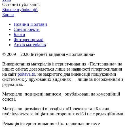
Останні публікації:
Більше публікацій
Блоги
Новини Полтави
Спецпроекти
Блоги
Фоторепортажі
Архів матеріалів
© 2009 – 2026 Інтернет-видання «Полтавщина»
Використання матеріалів інтернет-видання «Полтавщина» на
інших сайтах дозволяється лише за наявності гіперпосилання
на сайт
poltava.to
, не закритого для індексації пошуковими
системами; у друкованих виданнях — лише за погодженням з
редакцією.
Матеріали, позначені написом
, опубліковані на комерційній
основі.
Матеріали, розміщені в розділах «Проекти» та «Блоги»,
публікуються за ініціативи сторонніх осіб і не є редакційними.
Редакція інтернет-видання «Полтавщина» не несе