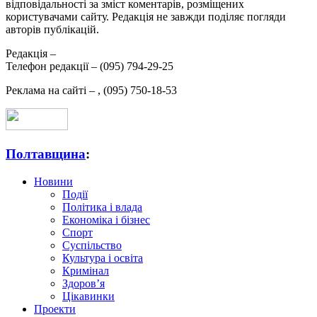
відповідальності за зміст коментарів, розміщених
користувачами сайту. Редакція не завжди поділяє погляди
авторів публікацій.
Редакція –
Телефон редакції –
(095) 794-29-25
Реклама на сайті –
,
(095) 750-18-53
Полтавщина
:
Новини
Події
Політика і влада
Економіка і бізнес
Спорт
Суспільство
Культура і освіта
Кримінал
Здоров’я
Цікавинки
Проекти