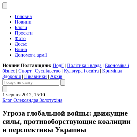
Головна
Новини
Блоги
Проекти
Фото
Досьє
Війна
Допомога армії
Новини Полтавщини:
Події
|
Політика і влада
|
Економіка і
бізнес
|
Спорт
|
Суспільство
|
Культура і освіта
|
Кримінал
|
Здоров’я
|
Цікавинки
|
Архів
1 червня 2012, 15:10
Блог Олександра Золотухіна
Угроза глобальной войны: движущие
силы, противоборствующие коалиции
и перспективы Украины