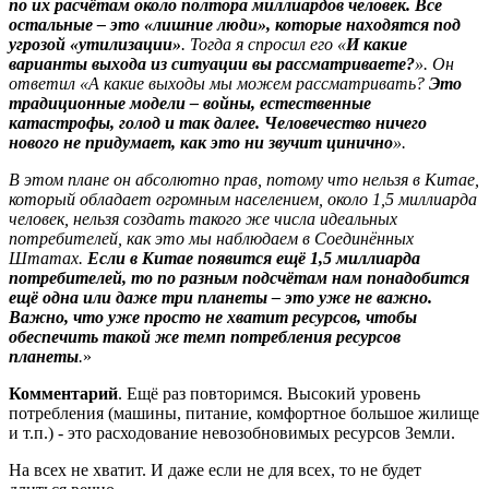
по их расчётам около полтора миллиардов человек. Все
остальные – это «лишние люди», которые находятся под
угрозой «утилизации»
. Тогда я спросил его «
И какие
варианты выхода из ситуации вы рассматриваете?
». Он
ответил «А какие выходы мы можем рассматривать?
Это
традиционные модели – войны, естественные
катастрофы, голод и так далее. Человечество ничего
нового не придумает, как это ни звучит цинично
».
В этом плане он абсолютно прав, потому что нельзя в Китае,
который обладает огромным населением, около 1,5 миллиарда
человек, нельзя создать такого же числа идеальных
потребителей, как это мы наблюдаем в Соединённых
Штатах.
Если в Китае появится ещё 1,5 миллиарда
потребителей, то по разным подсчётам нам понадобится
ещё одна или даже три планеты – это уже не важно.
Важно, что уже просто не хватит ресурсов, чтобы
обеспечить такой же темп потребления ресурсов
планеты
.
»
Комментарий
. Ещё раз повторимся. Высокий уровень
потребления (машины, питание, комфортное большое жилище
и т.п.) - это расходование невозобновимых ресурсов Земли.
На всех не хватит. И даже если не для всех, то не будет