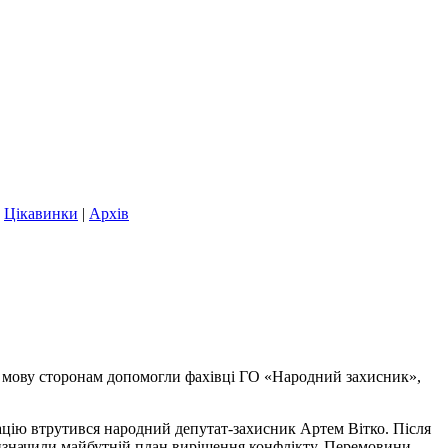
|
Цікавинки
|
Архів
 мову сторонам допомогли фахівці ГО «Народний захисник»,
уацію втрутився народний депутат-захисник Артем Вітко. Після
а визначили майбутній план вирішення конфлікту. Перемовини