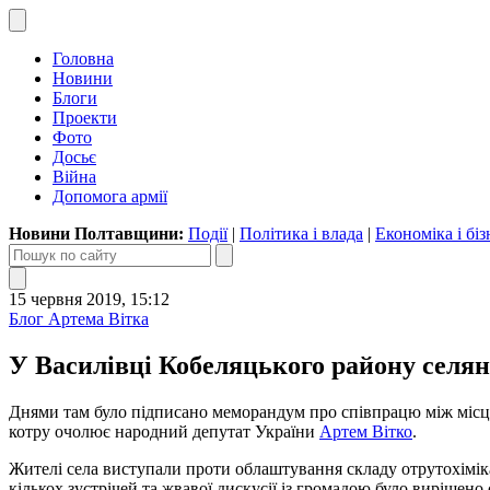
Головна
Новини
Блоги
Проекти
Фото
Досьє
Війна
Допомога армії
Новини Полтавщини:
Події
|
Політика і влада
|
Економіка і біз
15 червня 2019, 15:12
Блог Артема Вітка
У Василівці Кобеляцького району селян
Днями там було підписано меморандум про співпрацю між міс
котру очолює народний депутат України
Артем Вітко
.
Жителі села виступали проти облаштування складу отрутохіміка
кількох зустрічей та жвавої дискусії із громадою було вирішен