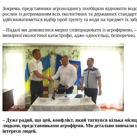
Зокрема, представники агрохолдингу пообіцяли відновити водоп
рослин із дотриманням всіх екологічних та державних стандарті
здійснюватиметься відбір проб ґрунту та води на предмет їх за
– Надалі ми домовилися мирно співпрацювати із агрофірмою, 
імовірної екологічної катастрофи, адже односельці, безперечно, 
– Дуже радий, що цей, конфлікт, який тягнувся кілька місяц
людьми, представниками агрофірми. Ми детально вивчали це
інтереси людей.