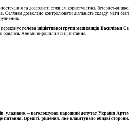
остачання та дозволити селянам користуватись Інтернет-вишкою. 
в. Селянам дозволено контролювати діяльність складу, мати безп
бруднення.
– переконує
голова ініціативної групи мешканців Василівки Се
її боялися. Але ми вирішили всі ці питання.
ів, уладнано, – наголошував народний депутат України Артем В
 питання. Врешті, рішення, яке влаштувало обидві сторони, 