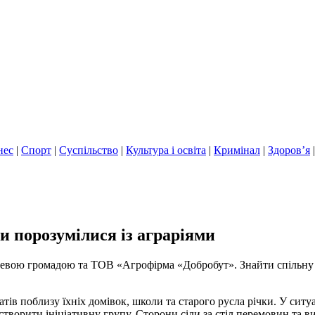
нес
|
Спорт
|
Суспільство
|
Культура і освіта
|
Кримінал
|
Здоров’я
и порозумілися із аграріями
цевою громадою та ТОВ «Агрофірма «Добробут». Знайти спільну
тів поблизу їхніх домівок, школи та старого русла річки. У сит
о створити ініціативну групу. Сторони сіли за стіл перемовин т