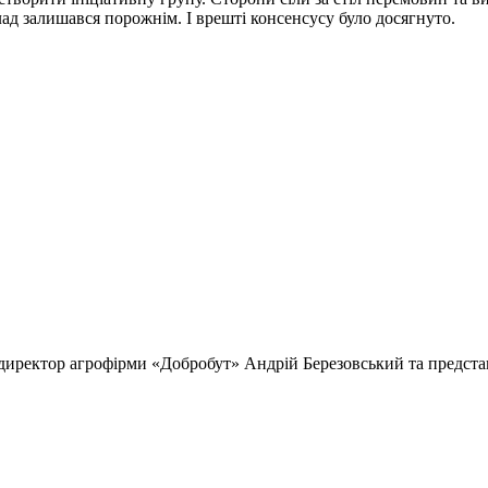
лад залишався порожнім. І врешті консенсусу було досягнуто.
 директор агрофірми «Добробут» Андрій Березовський та предст