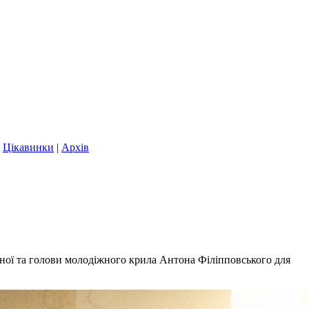
|
Цікавинки
|
Архів
ної та голови молодіжного крила Антона Філіпповського для