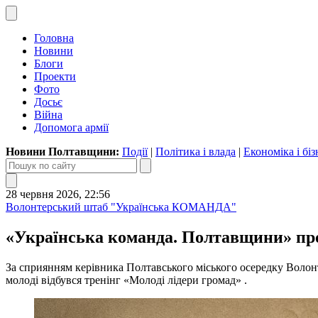
Головна
Новини
Блоги
Проекти
Фото
Досьє
Війна
Допомога армії
Новини Полтавщини:
Події
|
Політика і влада
|
Економіка і біз
28 червня 2026, 22:56
Волонтерський штаб "Українська КОМАНДА"
«Українська команда. Полтавщини» пров
За сприянням керівника Полтавського міського осередку Волон
молоді відбувся тренінг «Молоді лідери громад» .