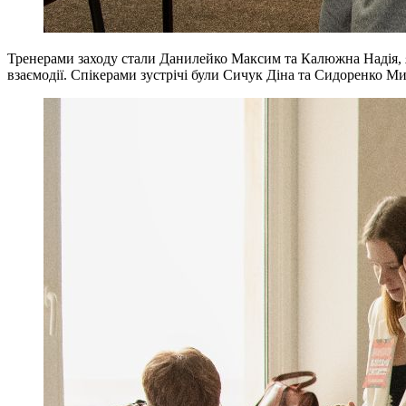
Тренерами заходу стали Данилейко Максим та Калюжна Надія, я
взаємодії. Спікерами зустрічі були Сичук Діна та Сидоренко Мих