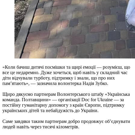
«Коли бачиш дитячі посмішки та щирі емоції — розумієш, що
все це недаремно. Дуже хочеться, щоб навіть у складний час
діти відчували турботу, підтримку і знали, що про них
пам’ятають», — зазначила волонтерка Надія Зубко.
Щиро дякуємо партнерам Волонтерського штабу «Українська
команда. Полтавщини» — організації Doc for Ukraine — за
постійну гуманітарну допомогу з країн Європи, підтримку
українських дітей та небайдужість до України.
Саме завдяки таким партнерам добро продовжує об’єднувати
людей навіть через тисячі кілометрів.