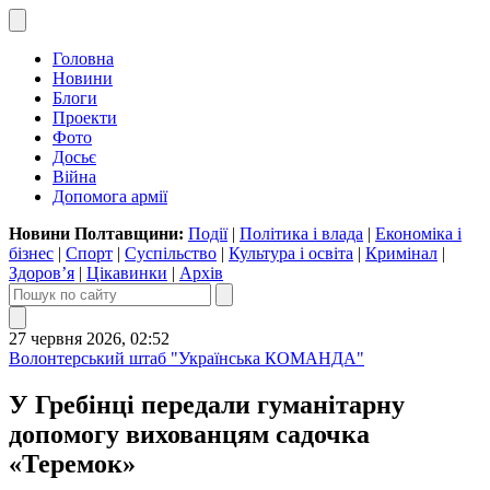
Головна
Новини
Блоги
Проекти
Фото
Досьє
Війна
Допомога армії
Новини Полтавщини:
Події
|
Політика і влада
|
Економіка і
бізнес
|
Спорт
|
Суспільство
|
Культура і освіта
|
Кримінал
|
Здоров’я
|
Цікавинки
|
Архів
27 червня 2026, 02:52
Волонтерський штаб "Українська КОМАНДА"
У Гребінці передали гуманітарну
допомогу вихованцям садочка
«Теремок»