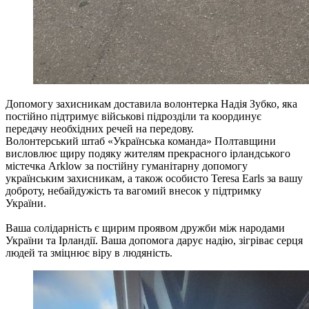
Допомогу захисникам доставила волонтерка Надія Зубко, яка
постійно підтримує військові підрозділи та координує
передачу необхідних речей на передову.
Волонтерський штаб «Українська команда» Полтавщини
висловлює щиру подяку жителям прекрасного ірландського
містечка Arklow за постійну гуманітарну допомогу
українським захисникам, а також особисто Teresa Earls за вашу
доброту, небайдужість та вагомий внесок у підтримку
України.
Ваша солідарність є щирим проявом дружби між народами
України та Ірландії. Ваша допомога дарує надію, зігріває серця
людей та зміцнює віру в людяність.