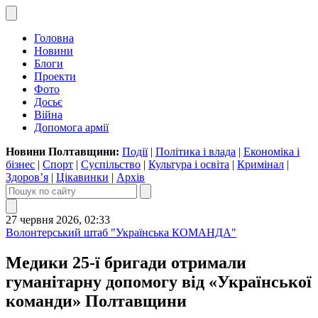
Головна
Новини
Блоги
Проекти
Фото
Досьє
Війна
Допомога армії
Новини Полтавщини:
Події
|
Політика і влада
|
Економіка і
бізнес
|
Спорт
|
Суспільство
|
Культура і освіта
|
Кримінал
|
Здоров’я
|
Цікавинки
|
Архів
27 червня 2026, 02:33
Волонтерський штаб "Українська КОМАНДА"
Медики 25-ї бригади отримали
гуманітарну допомогу від «Української
команди» Полтавщини