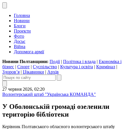
Головна
Новини
Блоги
Проекти
Фото
Досьє
Війна
Допомога армії
Новини Полтавщини:
Події
|
Політика і влада
|
Економіка і
бізнес
|
Спорт
|
Суспільство
|
Культура і освіта
|
Кримінал
|
Здоров’я
|
Цікавинки
|
Архів
27 червня 2026, 02:20
Волонтерський штаб "Українська КОМАНДА"
У Оболонській громаді озеленили
територію бібліотеки
Керівник Полтавського обласного волонтерського штабу