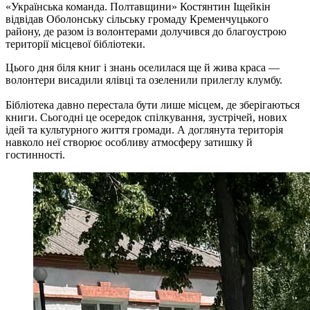
«Українська команда. Полтавщини» Костянтин Іщейкін
відвідав Оболонську сільську громаду Кременчуцького
району, де разом із волонтерами долучився до благоустрою
території місцевої бібліотеки.
Цього дня біля книг і знань оселилася ще й жива краса —
волонтери висадили ялівці та озеленили прилеглу клумбу.
Бібліотека давно перестала бути лише місцем, де зберігаються
книги. Сьогодні це осередок спілкування, зустрічей, нових
ідей та культурного життя громади. А доглянута територія
навколо неї створює особливу атмосферу затишку й
гостинності.