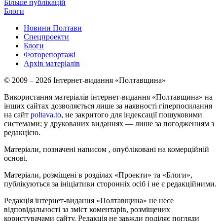
Більше публікацій
Блоги
Новини Полтави
Спецпроекти
Блоги
Фоторепортажі
Архів матеріалів
© 2009 – 2026 Інтернет-видання «Полтавщина»
Використання матеріалів інтернет-видання «Полтавщина» на
інших сайтах дозволяється лише за наявності гіперпосилання
на сайт
poltava.to
, не закритого для індексації пошуковими
системами; у друкованих виданнях — лише за погодженням з
редакцією.
Матеріали, позначені написом
, опубліковані на комерційній
основі.
Матеріали, розміщені в розділах «Проекти» та «Блоги»,
публікуються за ініціативи сторонніх осіб і не є редакційними.
Редакція інтернет-видання «Полтавщина» не несе
відповідальності за зміст коментарів, розміщених
користувачами сайту. Редакція не завжди поділяє погляди