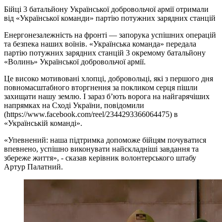
Бійці 3 батальйону Української добровольчої армії отримали
від «Української команди» партію потужних зарядних станцій
Енергонезалежність на фронті — запорука успішних операцій
та безпека наших воїнів. «Українська команда» передала
партію потужних зарядних станцій 3 окремому батальйону
«Волинь» Української добровольчої армії.
Це високо мотивовані хлопці, добровольці, які з першого дня
повномасштабного вторгнення за покликом серця пішли
захищати нашу землю. І зараз б’ють ворога на найгарячіших
напрямках на Сході України, повідомили
(https://www.facebook.com/reel/2344293366064475) в
«Українській команді».
«Упевнений: наша підтримка допоможе бійцям почуватися
впевнено, успішно виконувати найскладніші завдання та
збереже життя», - сказав керівник волонтерського штабу
Артур Палатний.