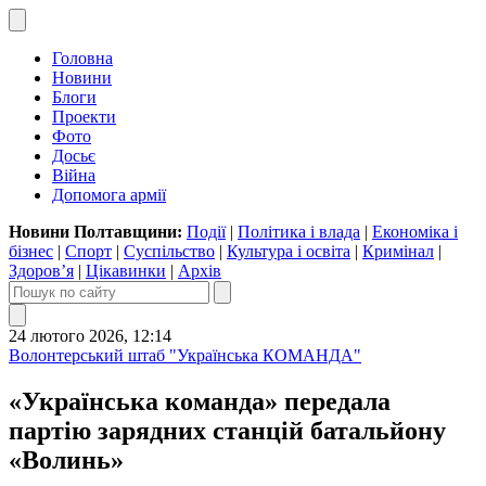
Головна
Новини
Блоги
Проекти
Фото
Досьє
Війна
Допомога армії
Новини Полтавщини:
Події
|
Політика і влада
|
Економіка і
бізнес
|
Спорт
|
Суспільство
|
Культура і освіта
|
Кримінал
|
Здоров’я
|
Цікавинки
|
Архів
24 лютого 2026, 12:14
Волонтерський штаб "Українська КОМАНДА"
«Українська команда» передала
партію зарядних станцій батальйону
«Волинь»