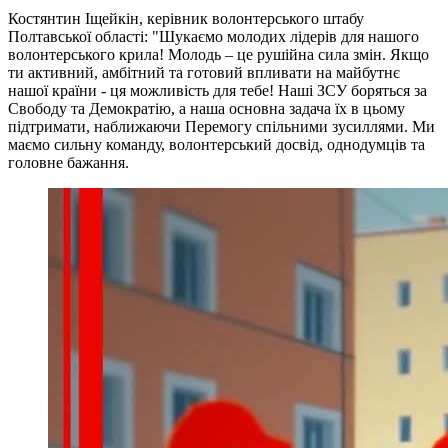
Костянтин Іщейкін, керівник волонтерського штабу
Полтавської області: "Шукаємо молодих лідерів для нашого
волонтерського крила! Молодь – це рушійна сила змін. Якщо
ти активний, амбітний та готовий впливати на майбутнє
нашої країни - ця можливість для тебе! Наші ЗСУ боряться за
Свободу та Демократію, а наша основна задача їх в цьому
підтримати, наближаючи Перемогу спільними зусиллями. Ми
маємо сильну команду, волонтерський досвід, однодумців та
головне бажання.