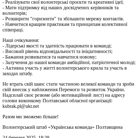
- Реалізувати свої волонтерські проєкти та креативні ідеї;
- Мати підтримку від наших досвідчених керівників та
волонтерів;
- Розширити "горизонти" та збільшити мережу контактів.
- Навчитися кращим практикам та принципам колективної
співпраці.
Наші очікування:
- Лідерські якості та здатність працювати в команді;
- Високий рівень відповідальності та ініціативності;
- Бажання розвиватися та навчатися новому;
- Залучення до нашої команди амбіційної, патріотичної молоді;
- Активна участь у житті волонтерського крила та участь в
заходах штабу.
Не втрать свій шанс стати частиною великої команди та зроби
свій внесок у наближення Перемоги та розвиток України.
Надсилай своє резюме (або мотиваційний лист) на адресу
голови виконкому Полтавської обласної організації:
kubrak.pl@ukr.net
Разом ми зможемо більше!
Волонтерський штаб «Українська команда» Полтавщина
24 березня 2025, 18:29