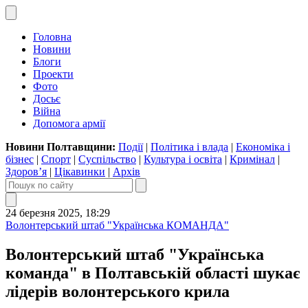
Головна
Новини
Блоги
Проекти
Фото
Досьє
Війна
Допомога армії
Новини Полтавщини:
Події
|
Політика і влада
|
Економіка і
бізнес
|
Спорт
|
Суспільство
|
Культура і освіта
|
Кримінал
|
Здоров’я
|
Цікавинки
|
Архів
24 березня 2025, 18:29
Волонтерський штаб "Українська КОМАНДА"
Волонтерський штаб "Українська
команда" в Полтавській області шукає
лідерів волонтерського крила