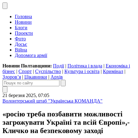
Головна
Новини
Блоги
Проекти
Фото
Досьє
Війна
Допомога армії
Новини Полтавщини:
Події
|
Політика і влада
|
Економіка і
бізнес
|
Спорт
|
Суспільство
|
Культура і освіта
|
Кримінал
|
Здоров’я
|
Цікавинки
|
Архів
21 березня 2025, 07:05
Волонтерський штаб "Українська КОМАНДА"
«росію треба позбавити можливості
загрожувати Україні та всій Європі»,-
Кличко на безпековому заході