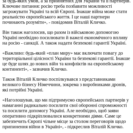
за будь-яких умов, а за прийнятних для України та її партнерів.
Ключове питання: росію треба позбавити можливості
загрожувати Україні та всій Європі. Інакше війна може стати
реальністю європейського життя. І це наші партнери
починають розуміти», - повідомив Віталій Кличко.
Він також наголосив, що разом із військовою допомогою
Україні необхідно посилювати й важелі економічного впливу
на росію - санкції. А також надати безпекові гарантії Україні.
«Важливо: будь-який «план миру» має включати повагу до
територіальної цілісності України та безпекові гарантії. Інакше
це буде шлях до нових війн та конфліктів на європейському
континенті», - зазначив Кличко.
Також Віталій Кличко поспілкувався з представниками
великого бізнесу Німеччини, зокрема з виробниками дронів,
які потрібні Україні.
«Наголошував, що ми підтримуємо європейських партнерів у
намаганні радикально посилити свої оборонні спроможності
та посилити допомогу Україні. Але необхідно, щоб заяви
оперативно підкріплювалися конкретними діями. Саме це
забезпечить Європі чільне місце за столом переговорів щодо
припинення війни в Україні», - підкреслив Віталій Кличко.