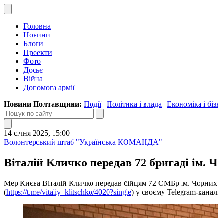
Головна
Новини
Блоги
Проекти
Фото
Досьє
Війна
Допомога армії
Новини Полтавщини:
Події
|
Політика і влада
|
Економіка і біз
14 січня 2025, 15:00
Волонтерський штаб "Українська КОМАНДА"
Віталій Кличко передав 72 бригаді ім. 
Мер Києва Віталій Кличко передав бійцям 72 ОМБр ім. Чорних 
(
https://t.me/vitaliy_klitschko/4020?single
) у своєму Telegram-каналі