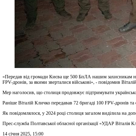
«Передав від громади Києва ще 500 БпЛА нашим захисникам на 
FPV-дронів, за якими зверталися військові», - повідомив Віталі
Мер наголосив, що столиця продовжує підтримувати українських
Раніше Віталій Кличко передавав 72 бригаді 100 FPV-дронів та
Як повідомлялося, у 2024 році столиця загалом виділила на доп
Прес-служба Полтавської обласної організації «УДАР Віталія К
14 січня 2025, 15:00