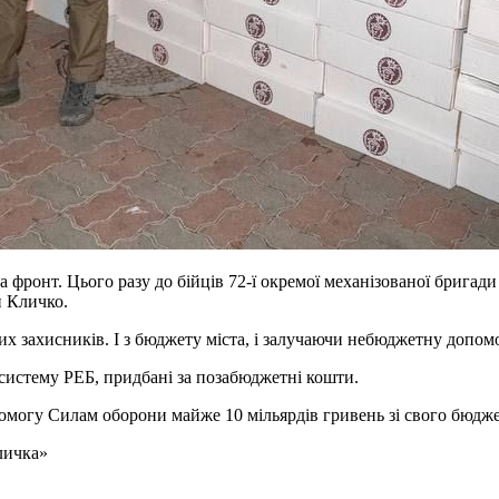
фронт. Цього разу до бійців 72-ї окремої механізованої бригади
й Кличко.
 захисників. І з бюджету міста, і залучаючи небюджетну допомо
 систему РЕБ, придбані за позабюджетні кошти.
омогу Силам оборони майже 10 мільярдів гривень зі свого бюджет
личка»