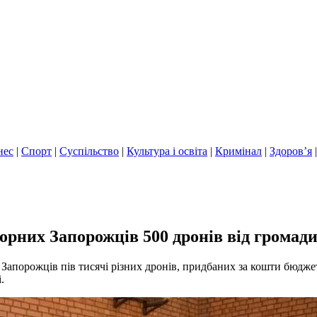
нес
|
Спорт
|
Суспільство
|
Культура і освіта
|
Кримінал
|
Здоров’я
Чорних Запорожців 500 дронів від громад
Запорожців пів тисячі різних дронів, придбаних за кошти бюдже
.