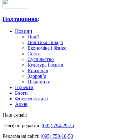
Полтавщина
:
Новини
Події
Політика і влада
Економіка і бізнес
Спорт
Суспільство
Культура і освіта
Кримінал
Здоров’я
Цікавинки
Проекти
Блоги
Фоторепортажі
Архів
Наш e-mail:
Телефон редакції:
(095) 794-29-25
Реклама на сайті:
(095) 750-18-53