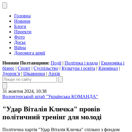
Головна
Новини
Блоги
Проекти
Фото
Досьє
Війна
Допомога армії
Новини Полтавщини:
Події
|
Політика і влада
|
Економіка і
бізнес
|
Спорт
|
Суспільство
|
Культура і освіта
|
Кримінал
|
Здоров’я
|
Цікавинки
|
Архів
31 жовтня 2024, 10:38
Волонтерський штаб "Українська КОМАНДА"
"Удар Віталія Кличка" провів
політичний тренінг для молоді
Політична партія "Удар Віталія Кличка" спільно з фондом