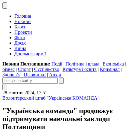
Головна
Новини
Блоги
Проекти
Фото
Досьє
Війна
Допомога армії
Новини Полтавщини:
Події
|
Політика і влада
|
Економіка і
бізнес
|
Спорт
|
Суспільство
|
Культура і освіта
|
Кримінал
|
Здоров’я
|
Цікавинки
|
Архів
28 жовтня 2024, 17:51
Волонтерський штаб "Українська КОМАНДА"
"Українська команда" продовжує
підтримувати навчальні заклади
Полтавщини