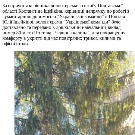
За сприяння керівника волонтерського штабу Полтавської
області Костянтина Іщейкіна, керівниці напрямку по роботі з
гуманітарною допомогою "Української команди" в Полтаві
Юлії Іщейкіної, волонтерами "Української команди" було
доставлено та передано в дошкільний навчальний заклад
номер 80 міста Полтава "Червона калина", для покращення
комфорту в укритті під час повітряних тривог, килими та
офісні столи.