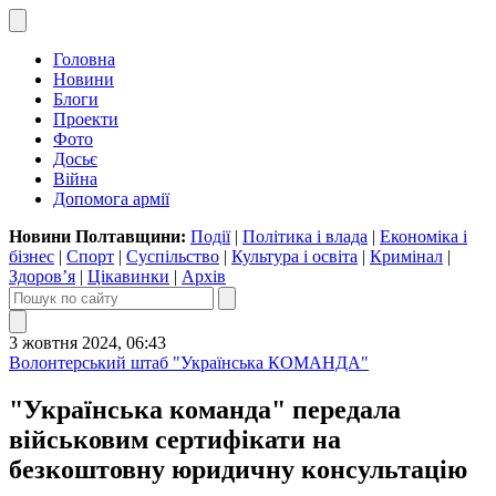
Головна
Новини
Блоги
Проекти
Фото
Досьє
Війна
Допомога армії
Новини Полтавщини:
Події
|
Політика і влада
|
Економіка і
бізнес
|
Спорт
|
Суспільство
|
Культура і освіта
|
Кримінал
|
Здоров’я
|
Цікавинки
|
Архів
3 жовтня 2024, 06:43
Волонтерський штаб "Українська КОМАНДА"
"Українська команда" передала
військовим сертифікати на
безкоштовну юридичну консультацію