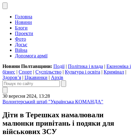
Головна
Новини
Блоги
Проекти
Фото
Досьє
Війна
Допомога армії
Новини Полтавщини:
Події
|
Політика і влада
|
Економіка і
бізнес
|
Спорт
|
Суспільство
|
Культура і освіта
|
Кримінал
|
Здоров’я
|
Цікавинки
|
Архів
30 вересня 2024, 13:28
Волонтерський штаб "Українська КОМАНДА"
Діти в Терешках намалювали
малюнки привітань і подяки для
військових ЗСУ