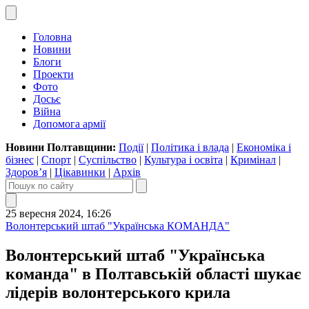
Головна
Новини
Блоги
Проекти
Фото
Досьє
Війна
Допомога армії
Новини Полтавщини:
Події
|
Політика і влада
|
Економіка і
бізнес
|
Спорт
|
Суспільство
|
Культура і освіта
|
Кримінал
|
Здоров’я
|
Цікавинки
|
Архів
25 вересня 2024, 16:26
Волонтерський штаб "Українська КОМАНДА"
Волонтерський штаб "Українська
команда" в Полтавській області шукає
лідерів волонтерського крила