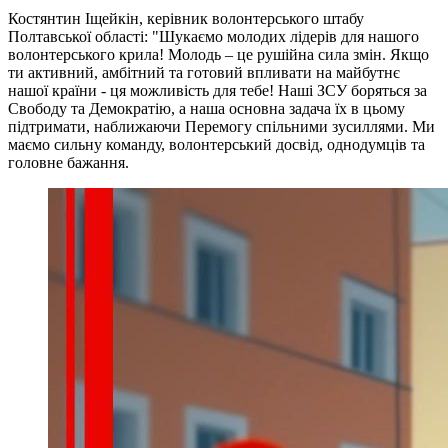
Костянтин Іщейкін, керівник волонтерського штабу
Полтавської області: "Шукаємо молодих лідерів для нашого
волонтерського крила! Молодь – це рушійна сила змін. Якщо
ти активний, амбітний та готовий впливати на майбутнє
нашої країни - ця можливість для тебе! Наші ЗСУ боряться за
Свободу та Демократію, а наша основна задача їх в цьому
підтримати, наближаючи Перемогу спільними зусиллями. Ми
маємо сильну команду, волонтерський досвід, однодумців та
головне бажання.