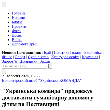
Головна
Новини
Блоги
Проекти
Фото
Досьє
Війна
Допомога армії
Новини Полтавщини:
Події
|
Політика і влада
|
Економіка і
бізнес
|
Спорт
|
Суспільство
|
Культура і освіта
|
Кримінал
|
Здоров’я
|
Цікавинки
|
Архів
21 вересня 2024, 15:36
Волонтерський штаб "Українська КОМАНДА"
"Українська команда" продовжує
доставляти гуманітарну допомогу
дітям на Полтавщині