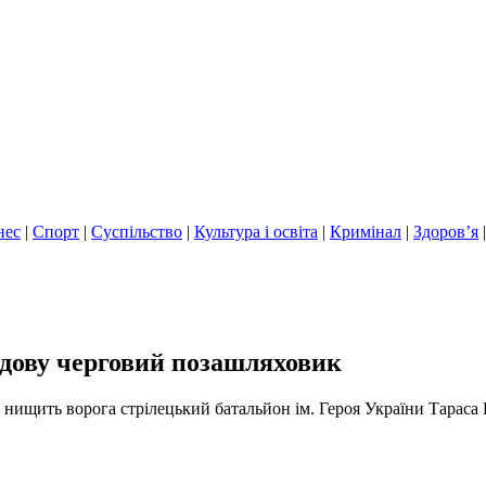
нес
|
Спорт
|
Суспільство
|
Культура і освіта
|
Кримінал
|
Здоров’я
едову черговий позашляховик
нищить ворога стрілецький батальйон ім. Героя України Тараса 