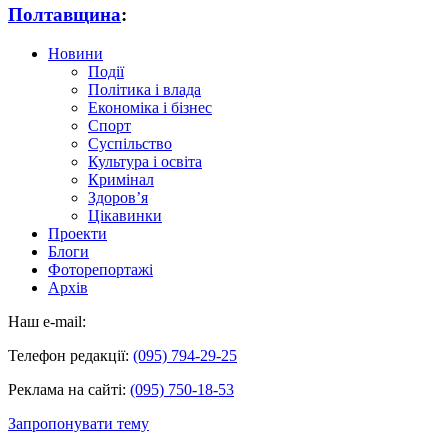
Полтавщина
:
Новини
Події
Політика і влада
Економіка і бізнес
Спорт
Суспільство
Культура і освіта
Кримінал
Здоров’я
Цікавинки
Проекти
Блоги
Фоторепортажі
Архів
Наш e-mail:
Телефон редакції:
(095) 794-29-25
Реклама на сайті:
(095) 750-18-53
Запропонувати тему