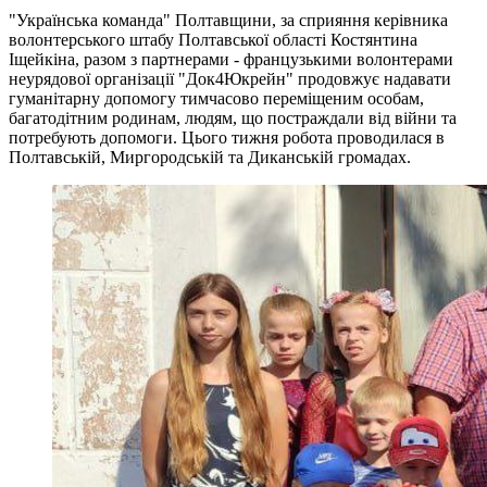
"Українська команда" Полтавщини, за сприяння керівника
волонтерського штабу Полтавської області Костянтина
Іщейкіна, разом з партнерами - французькими волонтерами
неурядової організації "Док4Юкрейн" продовжує надавати
гуманітарну допомогу тимчасово переміщеним особам,
багатодітним родинам, людям, що постраждали від війни та
потребують допомоги. Цього тижня робота проводилася в
Полтавській, Миргородській та Диканській громадах.