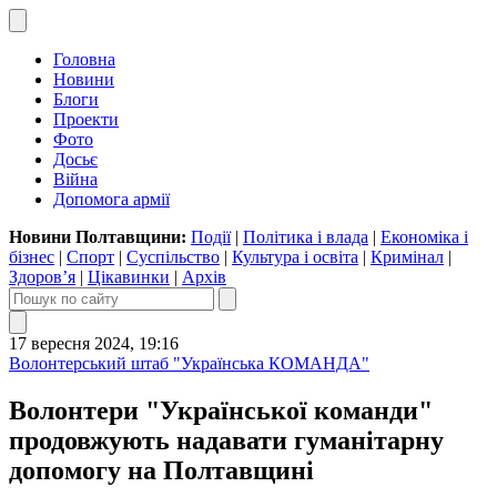
Головна
Новини
Блоги
Проекти
Фото
Досьє
Війна
Допомога армії
Новини Полтавщини:
Події
|
Політика і влада
|
Економіка і
бізнес
|
Спорт
|
Суспільство
|
Культура і освіта
|
Кримінал
|
Здоров’я
|
Цікавинки
|
Архів
17 вересня 2024, 19:16
Волонтерський штаб "Українська КОМАНДА"
Волонтери "Української команди"
продовжують надавати гуманітарну
допомогу на Полтавщині