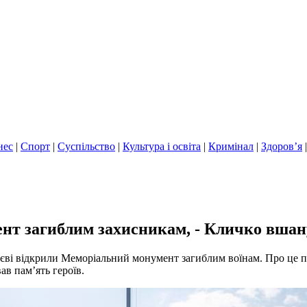
нес
|
Спорт
|
Суспільство
|
Культура і освіта
|
Кримінал
|
Здоров’я
нт загиблим захисникам, - Кличко вшану
иєві відкрили Меморіальний монумент загиблим воїнам. Про це п
ав пам’ять героїв.