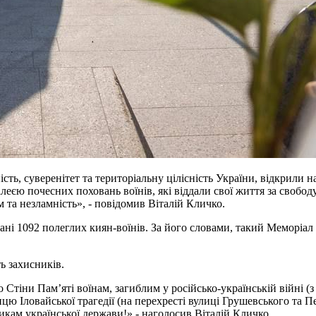
жність, суверенітет та територіальну цілісність України, відкри
еєю почесних поховань воїнів, які віддали свої життя за свобод
 та незламність», - повідомив Віталій Кличко.
ні 1092 полеглих киян-воїнів. За його словами, такий Меморіал 
ь захисників.
 Стіни Памʼяті воїнам, загиблим у російсько-українській війні (
цю Іловайської трагедії (на перехресті вулиці Грушевського та Пе
икам української держави!» - наголосив Віталій Кличко.