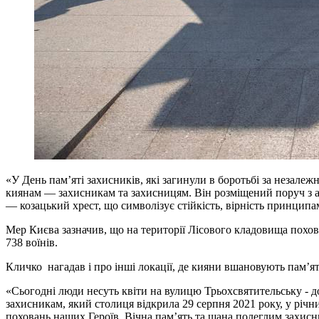
«У День памʼяті захисників, які загинули в боротьбі за незале
киянам — захисникам та захисницям. Він розміщений поруч з ал
— козацький хрест, що символізує стійкість, вірність принципам
Мер Києва зазначив, що на території Лісового кладовища похова
738 воїнів.
Кличко нагадав і про інші локації, де кияни вшановують пам’ят
«Сьогодні люди несуть квіти на вулицю Трьохсвятительську - до
захисникам, який столиця відкрила 29 серпня 2021 року, у річни
поховань наших Героїв. Вічна памʼять та шана полеглим захисн