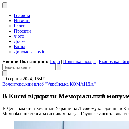
Головна
Новини
Блоги
Проекти
Фото
Досьє
Війна
Допомога армії
Новини Полтавщини:
Події
|
Політика і влада
|
Економіка і біз
29 серпня 2024, 15:47
Волонтерський штаб "Українська КОМАНДА"
В Києві відкрили Меморіальний монуме
У День пам’яті захисників України на Лісовому кладовищі в К
Меморіал полеглим захисникам на вул. Грушевського та вшанув