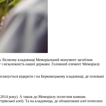
ли на Лісовому кладовищі Меморіальний монумент загиблим
у і незалежність нашої держави. Головний елемент Меморіалу
планується відкрити і на Берковецькому кладовищі, де поховані
з 2014 року). А також до Меморіалу полеглим киянам-
трівської алеї). Та на кладовища, де облаштовані алеї почесних