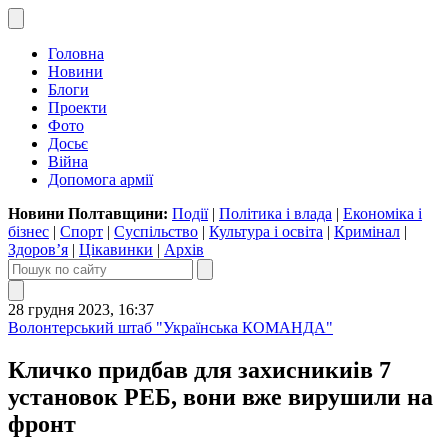
Головна
Новини
Блоги
Проекти
Фото
Досьє
Війна
Допомога армії
Новини Полтавщини:
Події
|
Політика і влада
|
Економіка і
бізнес
|
Спорт
|
Суспільство
|
Культура і освіта
|
Кримінал
|
Здоров’я
|
Цікавинки
|
Архів
28 грудня 2023, 16:37
Волонтерський штаб "Українська КОМАНДА"
Кличко придбав для захисникиів 7
установок РЕБ, вони вже вирушили на
фронт