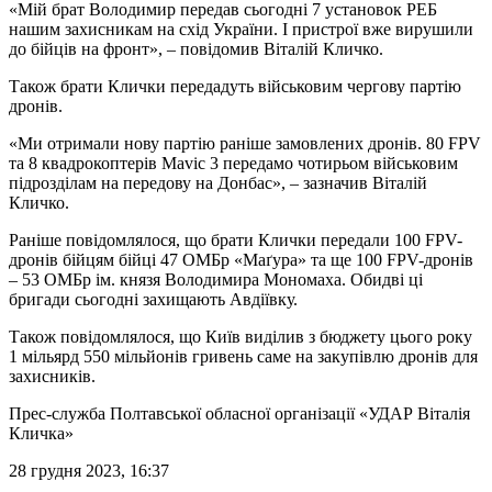
«Мій брат Володимир передав сьогодні 7 установок РЕБ
нашим захисникам на схід України. І пристрої вже вирушили
до бійців на фронт», – повідомив Віталій Кличко.
Також брати Клички передадуть військовим чергову партію
дронів.
«Ми отримали нову партію раніше замовлених дронів. 80 FPV
та 8 квадрокоптерів Mavic 3 передамо чотирьом військовим
підрозділам на передову на Донбас», – зазначив Віталій
Кличко.
Раніше повідомлялося, що брати Клички передали 100 FPV-
дронів бійцям бійці 47 ОМБр «Маґура» та ще 100 FPV-дронів
– 53 ОМБр ім. князя Володимира Мономаха. Обидві ці
бригади сьогодні захищають Авдіївку.
Також повідомлялося, що Київ виділив з бюджету цього року
1 мільярд 550 мільйонів гривень саме на закупівлю дронів для
захисників.
Прес-служба Полтавської обласної організації «УДАР Віталія
Кличка»
28 грудня 2023, 16:37