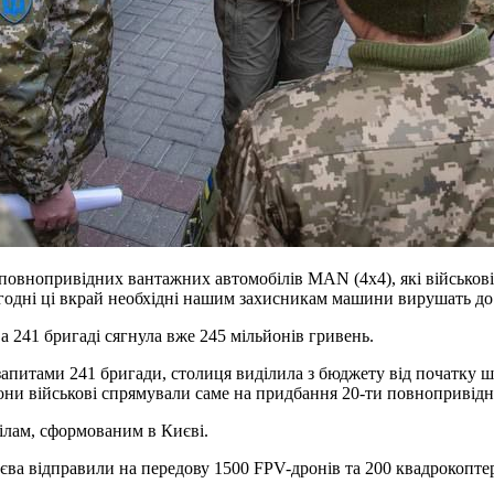
повнопривідних вантажних автомобілів MAN (4х4), які військові
годні ці вкрай необхідні нашим захисникам машини вирушать до 
 241 бригаді сягнула вже 245 мільйонів гривень.
питами 241 бригади, столиця виділила з бюджету від початку ш
льйони військові спрямували саме на придбання 20-ти повноприві
ділам, сформованим в Києві.
ва відправили на передову 1500 FPV-дронів та 200 квадрокоптерів