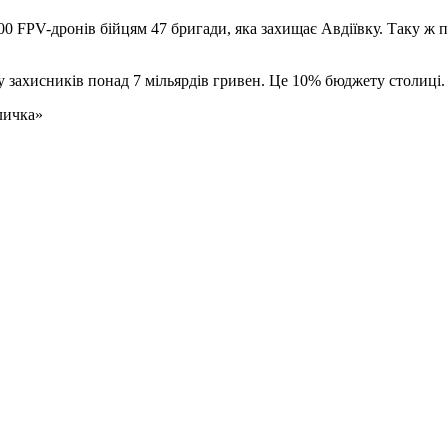
0 FPV-дронів бійцям 47 бригади, яка захищає Авдіївку. Таку ж 
у захисників понад 7 мільярдів гривен. Це 10% бюджету столиці.
личка»