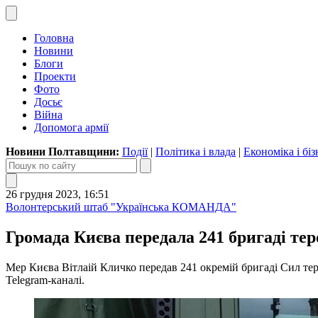
Головна
Новини
Блоги
Проекти
Фото
Досьє
Війна
Допомога армії
Новини Полтавщини:
Події
|
Політика і влада
|
Економіка і біз
26 грудня 2023, 16:51
Волонтерський штаб "Українська КОМАНДА"
Громада Києва передала 241 бригаді тер
Мер Києва Вітлаій Кличко передав 241 окремій бригаді Сил те
Telegram-каналі.