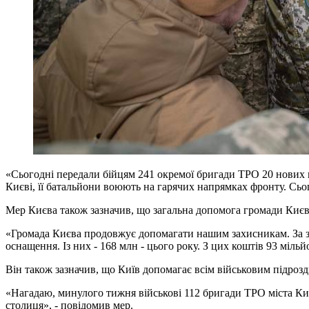
«Сьогодні передали бійцям 241 окремої бригади ТРО 20 нових 
Києві, її батальйони воюють на гарячих напрямках фронту. Сьо
Мер Києва також зазначив, що загальна допомога громади Києва
«Громада Києва продовжує допомагати нашим захисникам. За за
оснащення. Із них - 168 млн - цього року. З цих коштів 93 мі
Він також зазначив, що Київ допомагає всім військовим підроз
«Нагадаю, минулого тижня військові 112 бригади ТРО міста Киє
столиця», - повідомив мер.