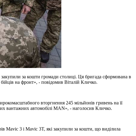
 закупили за кошти громади столиці. Ця бригада сформована в
бійців на фронт», - повідомив Віталій Кличко.
ирокомасштабного вторгнення 245 мільйонів гривень на її
дних вантажних автомобілі MAN», - наголосив Кличко.
 Mavic 3 і Mavic 3T, які закупили за кошти, що виділила