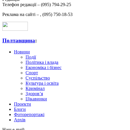
Телефон редакції –
(095) 794-29-25
Реклама на сайті –
,
(095) 750-18-53
Полтавщина
:
Новини
Події
Політика і влада
Економіка і бізнес
Спорт
Суспільство
Культура і освіта
Кримінал
Здоров’я
Цікавинки
Проекти
Блоги
Фоторепортажі
Архів
Наш e-mail: