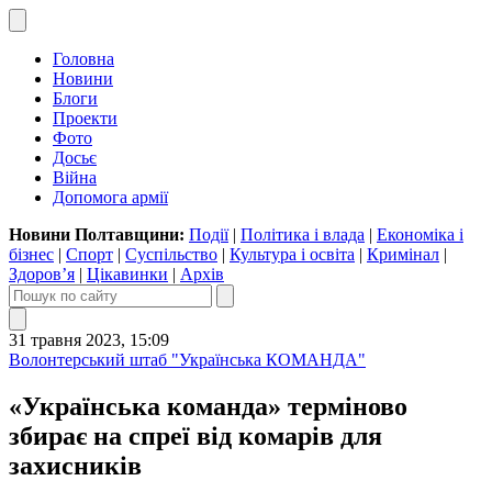
Головна
Новини
Блоги
Проекти
Фото
Досьє
Війна
Допомога армії
Новини Полтавщини:
Події
|
Політика і влада
|
Економіка і
бізнес
|
Спорт
|
Суспільство
|
Культура і освіта
|
Кримінал
|
Здоров’я
|
Цікавинки
|
Архів
31 травня 2023, 15:09
Волонтерський штаб "Українська КОМАНДА"
«Українська команда» терміново
збирає на спреї від комарів для
захисників