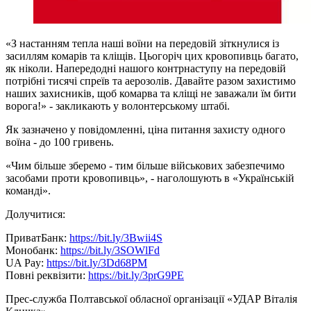
«З настанням тепла наші воїни на передовій зіткнулися із
засиллям комарів та кліщів. Цьогоріч цих кровопивць багато,
як ніколи. Напередодні нашого контрнаступу на передовій
потрібні тисячі спреїв та аерозолів. Давайте разом захистимо
наших захисників, щоб комарва та кліщі не заважали їм бити
ворога!» - закликають у волонтерському штабі.
Як зазначено у повідомленні, ціна питання захисту одного
воїна - до 100 гривень.
«Чим більше зберемо - тим більше військових забезпечимо
засобами проти кровопивць», - наголошують в «Українській
команді».
Долучитися:
ПриватБанк:
https://bit.ly/3Bwii4S
Монобанк:
https://bit.ly/3SOWlFd
UA Pay:
https://bit.ly/3Dd68PM
Повні реквізити:
https://bit.ly/3prG9PE
Прес-служба Полтавської обласної організації «УДАР Віталія