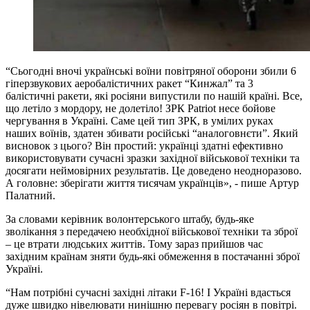
“Сьогодні вночі українські воїни повітряної оборони збили 6
гіперзвукових аеробалістичних ракет “Кинжал” та 3
балістичні ракети, які росіяни випустили по нашій країні. Все,
що летіло з мордору, не долетіло! ЗРК Patriot несе бойове
чергування в Україні. Саме цей тип ЗРК, в умілих руках
наших воїнів, здатен збивати російські “аналоговнєти”. Який
висновок з цього? Він простий: українці здатні ефективно
використовувати сучасні зразки західної військової техніки та
досягати неймовірних результатів. Це доведено неодноразово.
А головне: зберігати життя тисячам українців», - пише Артур
Палатний.
За словами керівник волонтерського штабу, будь-яке
зволікання з передачею необхідної військової техніки та зброї
– це втрати людських життів. Тому зараз прийшов час
західним країнам зняти будь-які обмеження в постачанні зброї
Україні.
“Нам потрібні сучасні західні літаки F-16! І Україні вдасться
дуже швидко нівелювати нинішню перевагу росіян в повітрі.