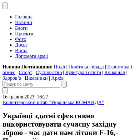
Головна
Новини
Блоги
Проекти
Фото
Досьє
Війна
Допомога армії
Новини Полтавщини:
Події
|
Політика і влада
|
Економіка і
бізнес
|
Спорт
|
Суспільство
|
Культура і освіта
|
Кримінал
|
Здоров’я
|
Цікавинки
|
Архів
16 травня 2023, 16:27
Волонтерський штаб "Українська КОМАНДА"
Українці здатні ефективно
використовувати сучасну західну
зброю - час дати нам літаки F-16,-