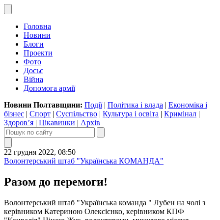
Головна
Новини
Блоги
Проекти
Фото
Досьє
Війна
Допомога армії
Новини Полтавщини:
Події
|
Політика і влада
|
Економіка і
бізнес
|
Спорт
|
Суспільство
|
Культура і освіта
|
Кримінал
|
Здоров’я
|
Цікавинки
|
Архів
22 грудня 2022, 08:50
Волонтерський штаб "Українська КОМАНДА"
Разом до перемоги!
Волонтерський штаб "Українська команда " Лубен на чолі з
керівником Катериною Олексієнко, керівником КПФ