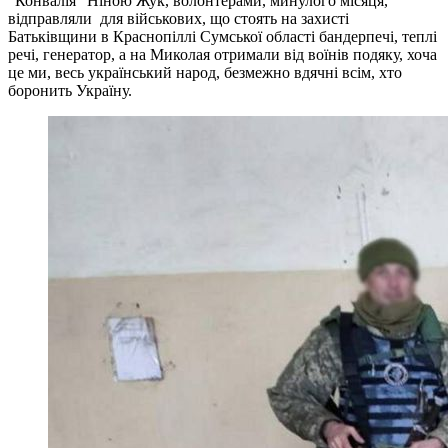
"Конвалія" Ніною Жук, волонтерами, минулого місяця,
відправляли для військових, що стоять на захисті
Батьківщини в Краснопіллі Сумської області бандерпечі, теплі
речі, генератор, а на Миколая отримали від воїнів подяку, хоча
це ми, весь український народ, безмежно вдячні всім, хто
боронить Україну.