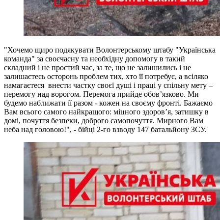
"Хочемо щиро подякувати Волонтерському штабу "Українська
команда" за своєчасну та необхідну допомогу в такий
складний і не простий час, за те, що не залишились і не
залишаєтесь осторонь проблем тих, хто її потребує, а всіляко
намагаєтеся внести частку своєї душі і праці у спільну мету –
перемогу над ворогом. Перемога прийде обов’язково. Ми
будемо наближати її разом - кожен на своєму фронті. Бажаємо
Вам всього самого найкращого: міцного здоров’я, затишку в
домі, почуття безпеки, доброго самопочуття. Мирного Вам
неба над головою!", - бійці 2-го взводу 147 батальйону ЗСУ.