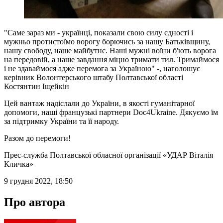
"Саме зараз ми - українці, показали свою силу єдності і
мужньо протистоїмо ворогу борючись за нашу Батьківщину,
нашу свободу, наше майбутнє. Наші мужні воїни б'ють ворога
на передовій, а наше завдання міцно тримати тил. Тримаймося
і не здаваймося адже перемога за Україною" -, наголошує
керівник Волонтерського штабу Полтавської області
Костянтин Іщейкін
Цей вантаж надіслали до України, в якості гуманітарної
допомоги, наші французькі партнери Doc4Ukraine. Дякуємо їм
за підтримку України та її народу.
Разом до перемоги!
Прес-служба Полтавської обласної організації «УДАР Віталія
Кличка»
9 грудня 2022, 18:50
Про автора