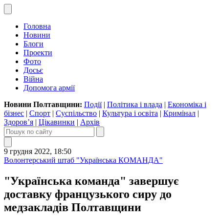
Головна
Новини
Блоги
Проекти
Фото
Досьє
Війна
Допомога армії
Новини Полтавщини:
Події
|
Політика і влада
|
Економіка і
бізнес
|
Спорт
|
Суспільство
|
Культура і освіта
|
Кримінал
|
Здоров’я
|
Цікавинки
|
Архів
9 грудня 2022, 18:50
Волонтерський штаб "Українська КОМАНДА"
"Українська команда" завершує
доставку французького сиру до
медзакладів Полтавщини