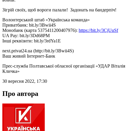
Зігрій своїх, щоб вороги палали! Задонать на бандерпіч!
Волонтерський штаб «Українська команда»
Приватбанк: bit.ly/3Bwii4S
Монобанк (карта 5375411200407976):
https://bit.ly/3CjUuSf
UA Pay: bit.ly/3Dd68PM
Інші реквізити: bit.ly/3rdYa1E
next.privat24.ua (http://bit.ly/3Bwii4S)
Ваш живий Інтернет-Банк
Прес-служба Полтавської обласної організації «УДАР Віталія
Кличка»
30 вересня 2022, 17:30
Про автора