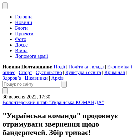
Головна
Новини
Блоги
Проекти
Фото
Досьє
Війна
Допомога армії
Новини Полтавщини:
Події
|
Політика і влада
|
Економіка і
бізнес
|
Спорт
|
Суспільство
|
Культура і освіта
|
Кримінал
|
Здоров’я
|
Цікавинки
|
Архів
30 вересня 2022, 17:30
Волонтерський штаб "Українська КОМАНДА"
"Українська команда" продовжує
отримувати звернення щодо
бандерпечей. Збір триває!