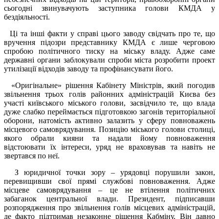
сьогодні звинувачують заступника голови КМДА у
бездіяльності.
Ці та інші факти у справі цього заводу свідчать про те, що
вручення підозри представнику КМДА є лише черговою
спробою політичного тиску на міську владу. Адже саме
державні органи заблокували спроби міста розробити проект
утилізації відходів заводу та профінансувати його.
«Оригінальне» рішення Кабінету Міністрів, який погодив
звільнення трьох голів районних адміністрацій Києва без
участі київського міського голови, засвідчило те, що влада
дуже слабко переймається підготовкою загонів територіальної
оборони, натомість активно залазить у сферу повноважень
місцевого самоврядування. Позицію міського голови столиці,
якого обрали кияни та надали йому повноваження
відстоювати їх інтереси, уряд не враховував та навіть не
звертався по неї.
З юридичної точки зору – урядовці порушили закон,
перевищивши свої прямі службові повноваження. Адже
місцеве самоврядування – це не втілення політичних
забаганок центральної влади. Президент, підписавши
розпорядження про звільнення голів місцевих адміністрацій,
де факто підтримав незаконне рішення Кабміну. Він давно