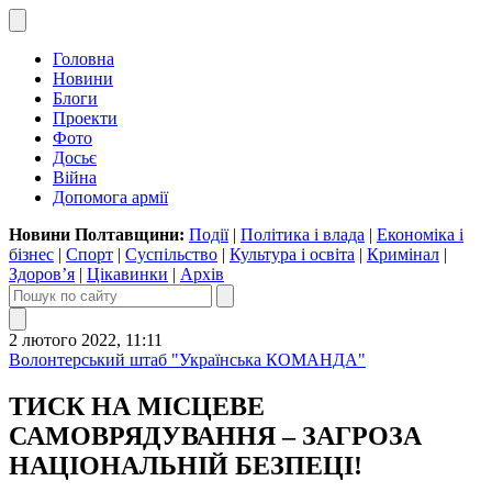
Головна
Новини
Блоги
Проекти
Фото
Досьє
Війна
Допомога армії
Новини Полтавщини:
Події
|
Політика і влада
|
Економіка і
бізнес
|
Спорт
|
Суспільство
|
Культура і освіта
|
Кримінал
|
Здоров’я
|
Цікавинки
|
Архів
2 лютого 2022, 11:11
Волонтерський штаб "Українська КОМАНДА"
ТИСК НА МІСЦЕВЕ
САМОВРЯДУВАННЯ – ЗАГРОЗА
НАЦІОНАЛЬНІЙ БЕЗПЕЦІ!