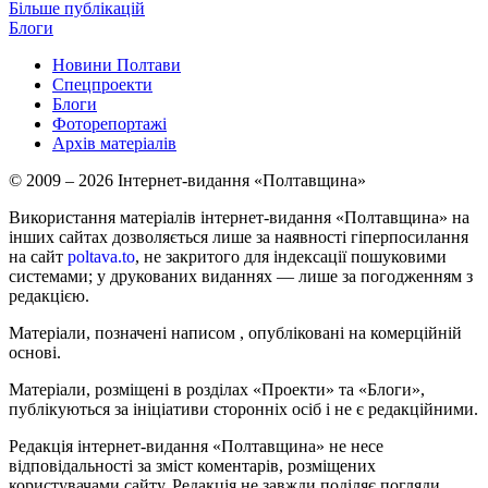
Більше публікацій
Блоги
Новини Полтави
Спецпроекти
Блоги
Фоторепортажі
Архів матеріалів
© 2009 – 2026 Інтернет-видання «Полтавщина»
Використання матеріалів інтернет-видання «Полтавщина» на
інших сайтах дозволяється лише за наявності гіперпосилання
на сайт
poltava.to
, не закритого для індексації пошуковими
системами; у друкованих виданнях — лише за погодженням з
редакцією.
Матеріали, позначені написом
, опубліковані на комерційній
основі.
Матеріали, розміщені в розділах «Проекти» та «Блоги»,
публікуються за ініціативи сторонніх осіб і не є редакційними.
Редакція інтернет-видання «Полтавщина» не несе
відповідальності за зміст коментарів, розміщених
користувачами сайту. Редакція не завжди поділяє погляди