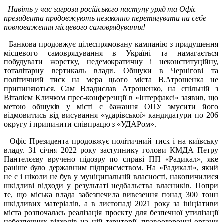
Навіть у час загрози російського наступу уряд та Офіс
президента продовжують незаконно перетягувати на себе
повноваження місцевого самоврядування!
Банкова продовжує цілеспрямовану кампанію з придушення
місцевого самоврядування в Україні та намагається
побудувати жорстку, недемократичну і неконституційну,
тоталітарну вертикаль влади. Обшуки в Чернігові та
політичний тиск на мера цього міста В.Атрошенка не
припиняються. Сам Владислав Атрошенко, на спільній з
Віталієм Кличком прес-конференції в «Інтерфаксі» заявив, що
метою обшуків у місті є бажання ОПУ змусити його
відмовитись від висування «ударівської» кандидатури по 206
округу і припинити співпрацю з «УДАРом».
Офіс Президента продовжує політичний тиск і на київську
владу. 31 січня 2022 року заступнику голови КМДА Петру
Пантелєєву вручено підозру по справі ПП «Радикал», яке
раніше було державним підприємством. На «Радикалі», який
не є і ніколи не був у муніципальній власності, накопичилися
шкідливі відходи у результаті недбальства власників. Попри
те, що міська влада забезпечила вивезення понад 300 тонн
шкідливих матеріалів, а в листопаді 2021 року за ініціативи
міста розпочалась реалізація проєкту для безпечної утилізації
небезпечних відходів на цій території, правоохоронні органи