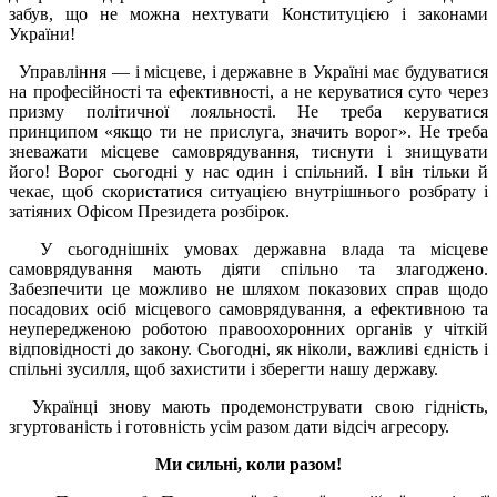
забув, що не можна нехтувати Конституцією і законами
України!
Управління — і місцеве, і державне в Україні має будуватися
на професійності та ефективності, а не керуватися суто через
призму політичної лояльності. Не треба керуватися
принципом «якщо ти не прислуга, значить ворог». Не треба
зневажати місцеве самоврядування, тиснути і знищувати
його! Ворог сьогодні у нас один і спільний. І він тільки й
чекає, щоб скористатися ситуацією внутрішнього розбрату і
затіяних Офісом Президета розбірок.
У сьогоднішніх умовах державна влада та місцеве
самоврядування мають діяти спільно та злагоджено.
Забезпечити це можливо не шляхом показових справ щодо
посадових осіб місцевого самоврядування, а ефективною та
неупередженою роботою правоохоронних органів у чіткій
відповідності до закону. Сьогодні, як ніколи, важливі єдність і
спільні зусилля, щоб захистити і зберегти нашу державу.
Українці знову мають продемонструвати свою гідність,
згуртованість і готовність усім разом дати відсіч агресору.
Ми сильні, коли разом!